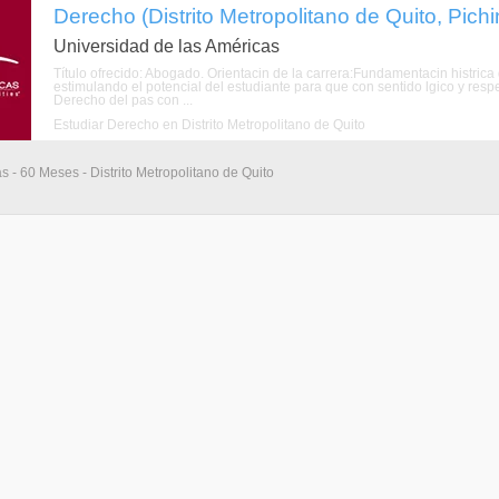
Derecho (Distrito Metropolitano de Quito, Pich
Universidad de las Américas
Título ofrecido: Abogado. Orientacin de la carrera:Fundamentacin histrica 
estimulando el potencial del estudiante para que con sentido lgico y respe
Derecho del pas con ...
Estudiar Derecho en Distrito Metropolitano de Quito
s - 60 Meses - Distrito Metropolitano de Quito