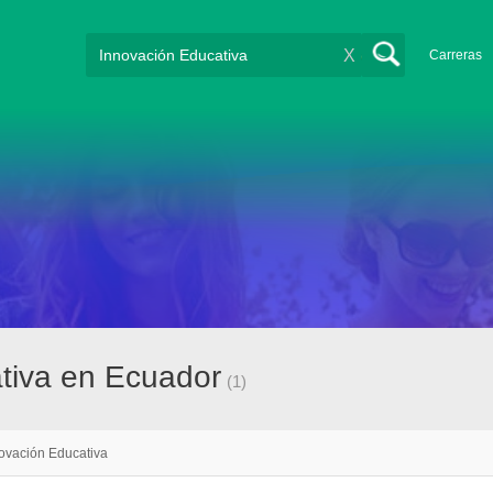
X
Carreras
tiva en Ecuador
(1)
ovación Educativa