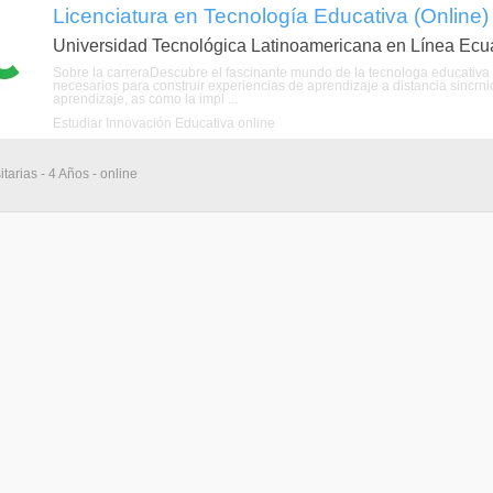
Licenciatura en Tecnología Educativa (Online)
Universidad Tecnológica Latinoamericana en Línea Ecu
Sobre la carreraDescubre el fascinante mundo de la tecnologa educativa 
necesarios para construir experiencias de aprendizaje a distancia sincrnic
aprendizaje, as como la impl ...
Estudiar Innovación Educativa online
tarias - 4 Años - online