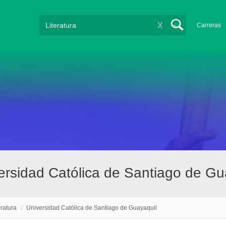
X
Carreras
iversidad Católica de Santiago de G
eratura
/
Universidad Católica de Santiago de Guayaquil