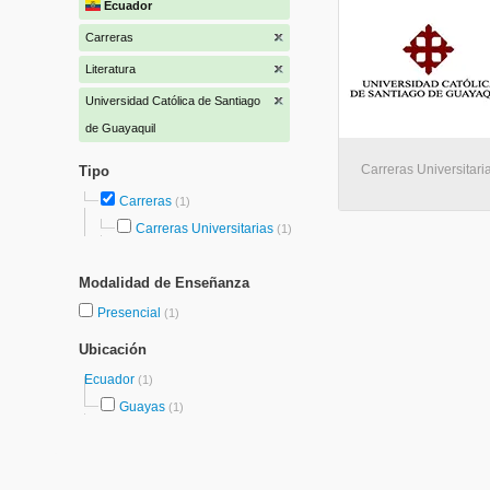
Ecuador
Carreras
Literatura
Universidad Católica de Santiago
de Guayaquil
Carreras Universitari
Tipo
Carreras
(1)
Carreras Universitarias
(1)
Modalidad de Enseñanza
Presencial
(1)
Ubicación
Ecuador
(1)
Guayas
(1)