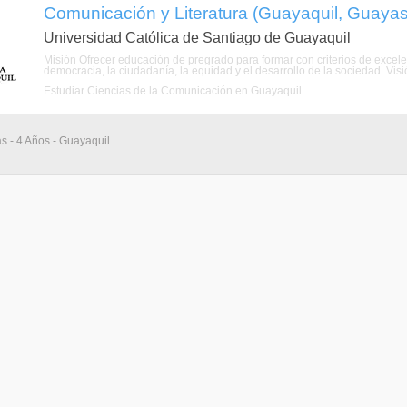
Comunicación y Literatura (Guayaquil, Guayas
Universidad Católica de Santiago de Guayaquil
Misión Ofrecer educación de pregrado para formar con criterios de excel
democracia, la ciudadanía, la equidad y el desarrollo de la sociedad. Vis
Estudiar Ciencias de la Comunicación en Guayaquil
as - 4 Años - Guayaquil