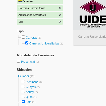
Ecuador
Carreras Universitarias
Arquitectura / Arquitecto
Loja
Tipo
Carreras Universitaria
Carreras
(1)
Carreras Universitarias
(1)
Modalidad de Enseñanza
Presencial
(1)
Ubicación
Ecuador
(12)
Pichincha
(6)
Guayas
(2)
Azuay
(2)
Quito
(1)
Loja
(1)