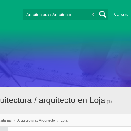
X
Carreras
uitectura / arquitecto en Loja
(1)
sitarias
/
Arquitectura / Arquitecto
/
Loja