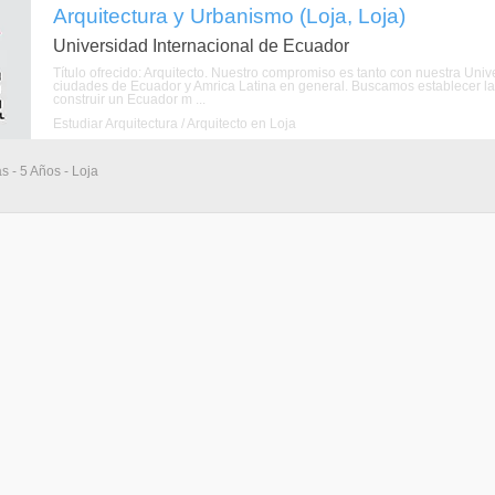
Arquitectura y Urbanismo (Loja, Loja)
Universidad Internacional de Ecuador
Título ofrecido: Arquitecto. Nuestro compromiso es tanto con nuestra Univ
ciudades de Ecuador y Amrica Latina en general. Buscamos establecer laz
construir un Ecuador m ...
Estudiar Arquitectura / Arquitecto en Loja
s - 5 Años - Loja