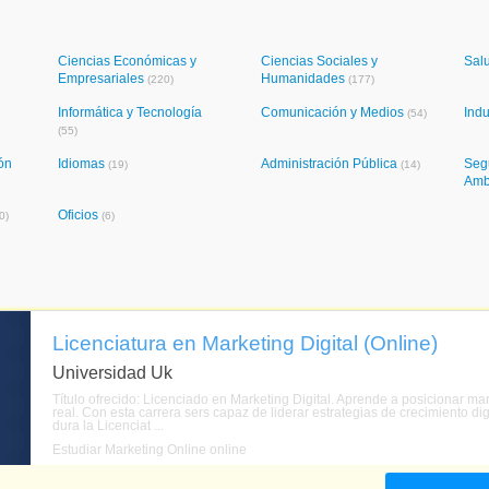
Ciencias Económicas y
Ciencias Sociales y
Sal
Empresariales
Humanidades
(220)
(177)
Informática y Tecnología
Comunicación y Medios
Indu
(54)
(55)
ón
Idiomas
Administración Pública
Seg
(19)
(14)
Amb
Oficios
0)
(6)
Licenciatura en Marketing Digital (Online)
Universidad Uk
Título ofrecido: Licenciado en Marketing Digital. Aprende a posicionar ma
real. Con esta carrera sers capaz de liderar estrategias de crecimiento d
dura la Licenciat ...
Estudiar Marketing Online online