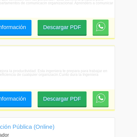
 departamentos de comunicacin organizacional. Aprenders a comunicar
 información
Descargar PDF
ejora la productividad. Esta ingeniera te prepara para trabajar en
 eficiencia de cualquier organizacin.Cunto dura la Ingeniera
 información
Descargar PDF
ción Pública (Online)
ador