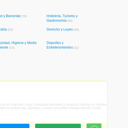
ud y Bienestar
Hotelería, Turismo y
(76)
Gastronomía
(66)
stria
Derecho y Leyes
(33)
(29)
uridad, Higiene y Medio
Deportes y
iente
Entretenimientos
(13)
(11)
rcas en internet, crear campaas efectivas y analizar mtricas en tiempo
igital en empresas, startups o como consultor independiente.Cunto