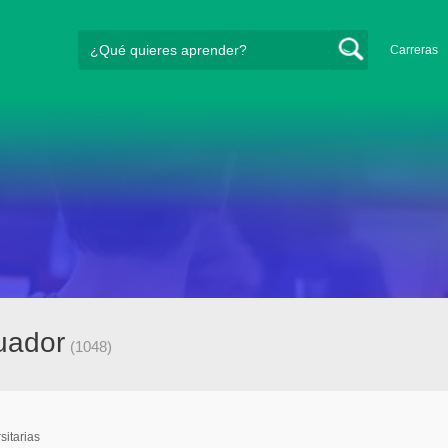
Carreras
cuador
(1048)
sitarias