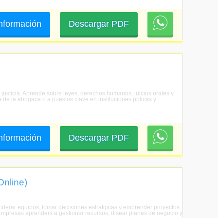
 información
Descargar PDF
a justicia. Aprende sobre leyes, derechos humanos, juicios orales y
re de la abogaca o a puestos clave en instituciones pblicas y
 información
Descargar PDF
Online)
 liderar equipos, tomar decisiones estratgicas y emprender proyectos
e Empresas aprenders a gestionar recursos, disear planes de negocio y