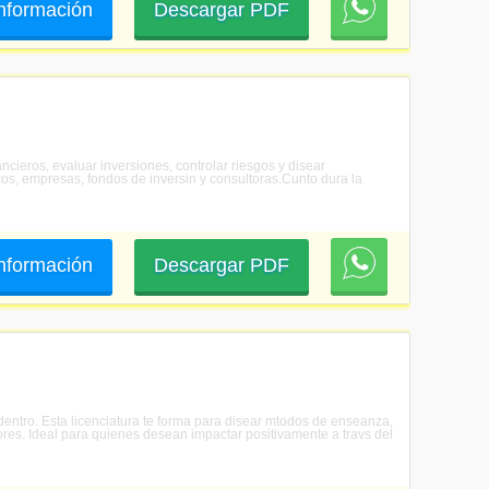
 información
Descargar PDF
ncieros, evaluar inversiones, controlar riesgos y disear
os, empresas, fondos de inversin y consultoras.Cunto dura la
 información
Descargar PDF
entro. Esta licenciatura te forma para disear mtodos de enseanza,
es. Ideal para quienes desean impactar positivamente a travs del