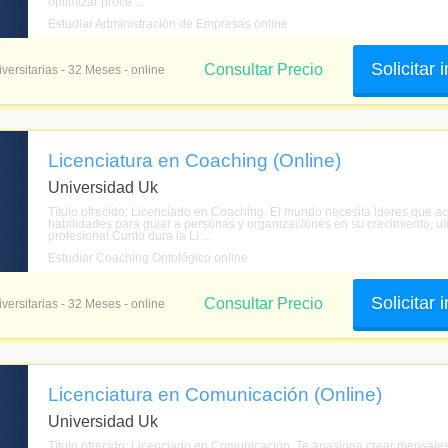
optimizar proce ...
Estudiar Administración de Empresas online
Solicitar
Consultar Precio
versitarias - 32 Meses - online
Licenciatura en Coaching (Online)
Universidad Uk
Título ofrecido: Licenciado en Coaching. El mundo necesita lderes que a
habilidades para guiar a personas y organizaciones en su crecimiento, u
profesional.Cunto dura la Li ...
Estudiar Coaching Ontológico online
Solicitar
Consultar Precio
versitarias - 32 Meses - online
Licenciatura en Comunicación (Online)
Universidad Uk
Título ofrecido: Licenciado en Comunicación. Te apasiona crear mensajes