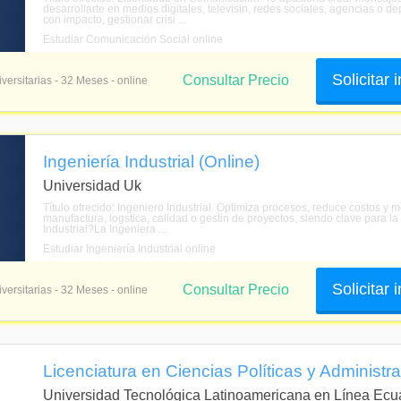
desarrollarte en medios digitales, televisin, redes sociales, agencias o
con impacto, gestionar crisi ...
Estudiar Comunicación Social online
Solicitar
Consultar Precio
versitarias - 32 Meses - online
Ingeniería Industrial (Online)
Universidad Uk
Título ofrecido: Ingeniero Industrial. Optimiza procesos, reduce costos y m
manufactura, logstica, calidad o gestin de proyectos, siendo clave para la
Industrial?La Ingeniera ...
Estudiar Ingeniería Industrial online
Solicitar
Consultar Precio
versitarias - 32 Meses - online
Licenciatura en Ciencias Políticas y Administra
Universidad Tecnológica Latinoamericana en Línea Ecu