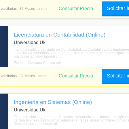
Solicitar
Consultar Precio
versitarias - 32 Meses - online
Licenciatura en Contabilidad (Online)
Universidad Uk
Título ofrecido: Licenciado en Contabilidad. La Contabilidad es fundame
licenciatura aprenders a manejar registros financieros, cumplir obligacion
buscas estabilidad laboral y ...
Estudiar Contador Público online
Solicitar
Consultar Precio
versitarias - 32 Meses - online
Ingeniería en Sistemas (Online)
Universidad Uk
Título ofrecido: Ingeniero en Sistemas. Desarrolla soluciones tecnolgicas
carrera te ensea a programar, administrar redes, disear software y protege
demandado en el mundo di ...