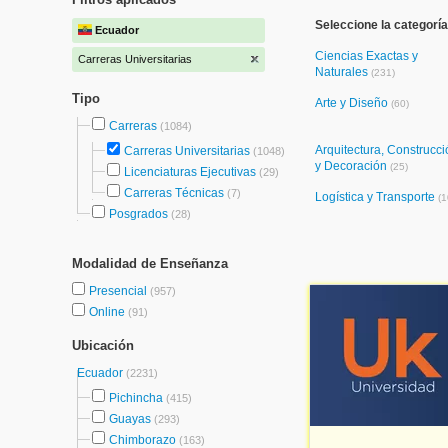
Seleccione la categoría
Ecuador
Ciencias Exactas y
Carreras Universitarias
Naturales
(231)
Tipo
Arte y Diseño
(60)
Carreras
(1084)
Arquitectura, Construcci
Carreras Universitarias
(1048)
y Decoración
(25)
Licenciaturas Ejecutivas
(29)
Carreras Técnicas
(7)
Logística y Transporte
(1
Posgrados
(28)
Modalidad de Enseñanza
Presencial
(957)
Online
(91)
Ubicación
Ecuador
(2231)
Pichincha
(415)
Guayas
(293)
Chimborazo
(163)