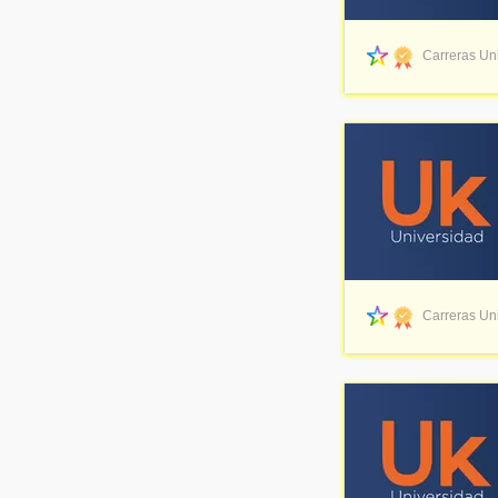
UTC - Universidad Técnica de Cotopaxi
(14)
UAGRARIA - Universidad Agraria del Ecuador
(11)
UK - Universidad Uk
(10)
Carreras Uni
UDLH - Universidad de los Hemisferios
(9)
CENESTUR - Institución Superior Tecnológico CENESTUR
(8)
UTEG - UTEG | Universidad Tecnológica Empresarial de Guayaquil
(8)
UISEK - Universidad Internacional SEK
(8)
UCACUE - Universidad Católica de Cuenca
(7)
USM - Universidad Santa Maria
(6)
UCT - Universidad de Especialidades Turísticas
(6)
La Metro - Instituto Metropolitano de Diseño
(6)
IAVQ - Instituto de Artes Visuales de Quito
(6)
UEA - Universidad Estatal Amazonica - Pastaza
(4)
EuroTec - Tecnológico EuroAmericano
(4)
Carreras Uni
I.T.V - Instituto Superior de Estudios de Televisión
(3)
ANAI - Academia Naval Almirante Illingworth
(3)
UISRAEL - Universidad Tecnológica Israel
(2)
UIAW - Universidad Intercultural de las Nacionalidades y Pueblos Indígenas AMAWTAY WASI""
(2)
American College - American College - Instituto Superior Tecnológico
(2)
CPEE - Colegio Particular Eugenio Espejo
(1)