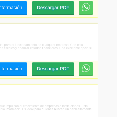
 información
Descargar PDF
ntal para el funcionamiento de cualquier empresa. Con esta
es fiscales y analizar estados financieros. Una excelente opcin si
 información
Descargar PDF
 que impulsan el crecimiento de empresas e instituciones. Esta
r la informacin. Es ideal para quienes buscan un perfil altamente