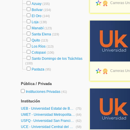
Carreras Uni
Azuay
(155)
Bolívar
(154)
El Oro
(144)
Loja
(138)
Manabí
(123)
Santa Elena
(119)
Quito
(113)
Los Ríos
(113)
Cotopaxi
(106)
Santo Domingo de los Tsáchilas
(100)
Pastaza
(95)
Carreras Uni
Pública / Privada
Instituciones Privadas
(41)
Institución
UEB - Universidad Estatal de Bolivar
(75)
UMET - Universidad Metropolitana
(64)
USFQ - Universidad San Francisco de Quito
(62)
UCE - Universidad Central del Ecuador
(58)