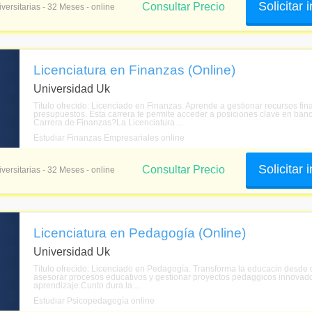
Solicitar
Consultar Precio
versitarias - 32 Meses - online
Licenciatura en Finanzas (Online)
Universidad Uk
Título ofrecido: Licenciado en Finanzas. Aprende a gestionar recursos fina
presupuestos. Esta carrera te permite acceder a posiciones clave en banc
Carrera de Finanzas?La Licenciatura ...
Estudiar Finanzas Empresariales online
Solicitar
Consultar Precio
versitarias - 32 Meses - online
Licenciatura en Pedagogía (Online)
Universidad Uk
Título ofrecido: Licenciado en Pedagogía. Transforma la educacin desde d
asesorar procesos educativos y gestionar proyectos pedaggicos innovador
aprendizaje.Cunto dura la ...
Estudiar Psicopedagogía online