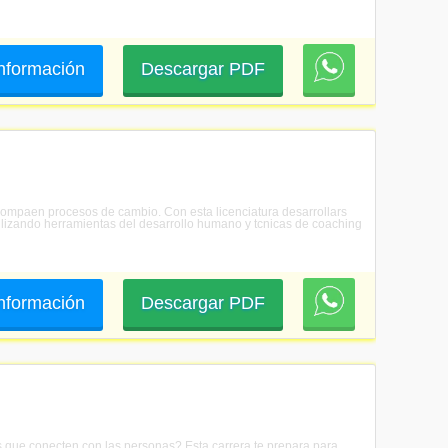
 información
Descargar PDF
compaen procesos de cambio. Con esta licenciatura desarrollars
tilizando herramientas del desarrollo humano y tcnicas de coaching
 información
Descargar PDF
 que conecten con las personas? Esta carrera te prepara para