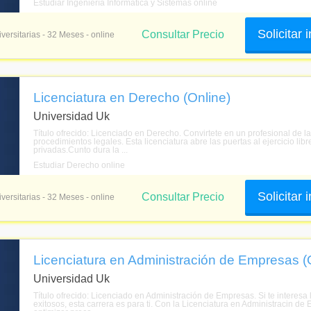
Estudiar Ingeniería Informática y Sistemas online
Solicitar
Consultar Precio
versitarias - 32 Meses - online
Licenciatura en Derecho (Online)
Universidad Uk
Título ofrecido: Licenciado en Derecho. Convirtete en un profesional de l
procedimientos legales. Esta licenciatura abre las puertas al ejercicio lib
privadas.Cunto dura la ...
Estudiar Derecho online
Solicitar
Consultar Precio
versitarias - 32 Meses - online
Licenciatura en Administración de Empresas (
Universidad Uk
Título ofrecido: Licenciado en Administración de Empresas. Si te interesa
exitosos, esta carrera es para ti. Con la Licenciatura en Administracin d