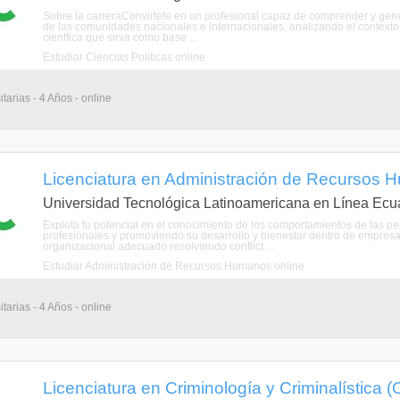
Sobre la carreraConvirtete en un profesional capaz de comprender y gene
de las comunidades nacionales e internacionales, analizando el contexto
cientfica que sirva como base ...
Estudiar Ciencias Políticas online
tarias - 4 Años - online
Licenciatura en Administración de Recursos 
Universidad Tecnológica Latinoamericana en Línea Ecu
Explota tu potencial en el conocimiento de los comportamientos de las p
profesionales y promoviendo su desarrollo y bienestar dentro de empresa
organizacional adecuado resolviendo conflict ...
Estudiar Administración de Recursos Humanos online
tarias - 4 Años - online
Licenciatura en Criminología y Criminalística (