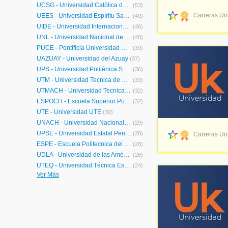
UCSG - Universidad Católica de Santiago de Guayaquil
(53)
Carreras Uni
UEES - Universidad Espíritu Santo
(49)
UIDE - Universidad Internacional de Ecuador
(46)
UNL - Universidad Nacional de Loja
(40)
PUCE - Pontificia Universidad Católica del Ecuador
(39)
UAZUAY - Universidad del Azuay
(37)
UPS - Universidad Politénica Salesiana
(36)
UTM - Universidad Tecnica de Manabi
(33)
UTMACH - Universidad Tecnica de Machala
(32)
ESPOCH - Escuela Superior Politécnica del Chimborazo
(32)
UTE - Universidad UTE
(30)
UNACH - Universidad Nacional del Chimborazo
(29)
UPSE - Universidad Estatal Peninsula de Santa Elena
(28)
Carreras Uni
ESPE - Escuela Politecnica del Ejercito
(28)
UDLA - Universidad de las Américas
(26)
UTEQ - Universidad Técnica Estatal de Quevedo
(24)
Ver Más
Upacifico - Universidad del Pacífico
(24)
UTEL - Universidad Tecnológica Latinoamericana en Línea Ecuador
(23)
EPN - Escuela Politécnica Nacional
(23)
Universidad Ecotec - Ecotec - Universidad Tecnologica
(20)
UG - Universidad de Guayaquil
(17)