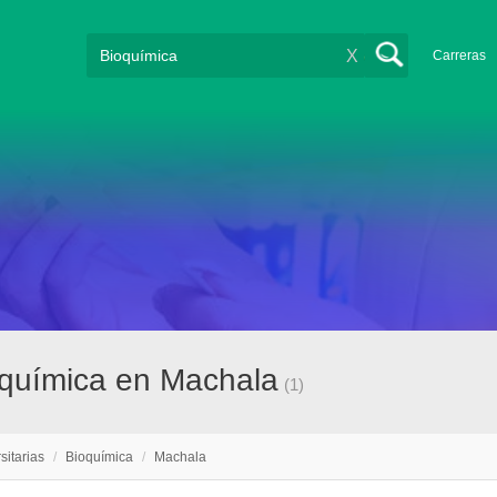
X
Carreras
ioquímica en Machala
(1)
sitarias
/
Bioquímica
/
Machala