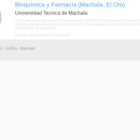
Bioquímica y Farmacia (Machala, El Oro)
Universidad Tecnica de Machala
Título ofrecido: Bioquimico Farmaceutico. VISIN La Facultad de Ciencias
inserta y desarrolla procesos acadmicos, investigativos y laborales; con p
creatividad, tica, equida ...
Estudiar Bioquímica en Machala
as - 5 Años - Machala