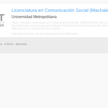
Licenciatura en Comunicación Social (Machala
Universidad Metropolitana
Título ofrecido: Licenciado en Comunicación Social. ORIENTACIN DE LA 
herramientas necesarias para trabajar eficazmente en el proceso de const
intensiva en el manejo de las nuevas ...
Estudiar Ciencias de la Comunicación en Machala
as - 4 Años - Machala