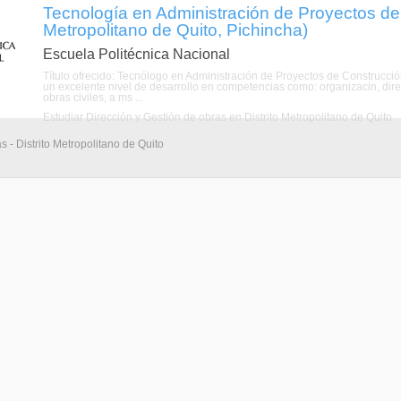
Tecnología en Administración de Proyectos de 
Metropolitano de Quito, Pichincha)
Escuela Politécnica Nacional
Título ofrecido: Tecnólogo en Administración de Proyectos de Construcció
un excelente nivel de desarrollo en competencias como: organizacin, direc
obras civiles, a ms ...
Estudiar Dirección y Gestión de obras en Distrito Metropolitano de Quito
s - Distrito Metropolitano de Quito