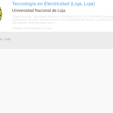
Tecnología en Electricidad (Loja, Loja)
Universidad Nacional de Loja
Título ofrecido: Tecnólogo Eléctrico. DEFINICIN DE LA CARRERALa carrera
profesional de slida formacin bsica con conocimiento tericos y prcticos par
dificultades relacionadas con s ...
Estudiar Electricidad en Loja
s - Loja