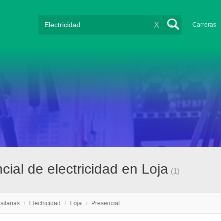
X
Carreras
cial de electricidad en Loja
(1)
sitarias
/
Electricidad
/
Loja
/
Presencial