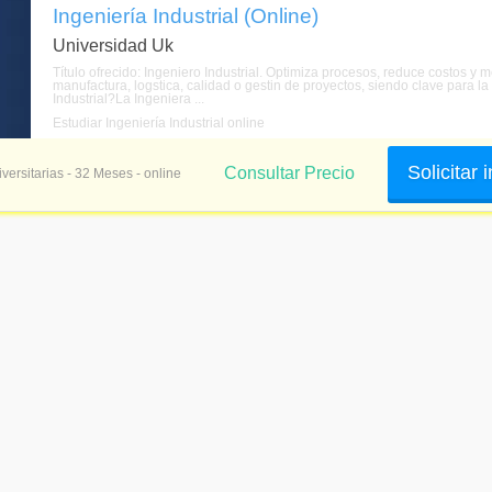
Ingeniería Industrial (Online)
Universidad Uk
Título ofrecido: Ingeniero Industrial. Optimiza procesos, reduce costos y m
manufactura, logstica, calidad o gestin de proyectos, siendo clave para la
Industrial?La Ingeniera ...
Estudiar Ingeniería Industrial online
Solicitar
Consultar Precio
versitarias - 32 Meses - online