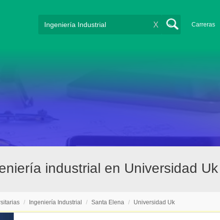
X
Carreras
geniería industrial en Universidad U
sitarias
/
Ingeniería Industrial
/
Santa Elena
/
Universidad Uk