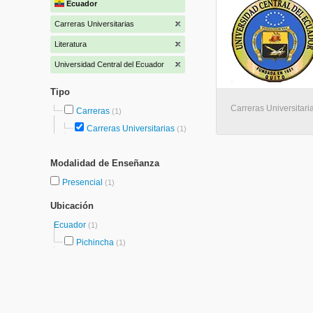
Ecuador
Carreras Universitarias
Literatura
Universidad Central del Ecuador
Tipo
Carreras Universitaria
Carreras
(1)
Carreras Universitarias
(1)
Modalidad de Enseñanza
Presencial
(1)
Ubicación
Ecuador
(1)
Pichincha
(1)