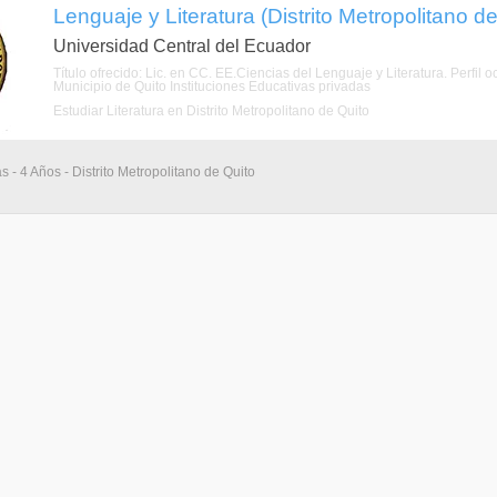
Lenguaje y Literatura (Distrito Metropolitano d
Universidad Central del Ecuador
Título ofrecido: Lic. en CC. EE.Ciencias del Lenguaje y Literatura. Perfi
Municipio de Quito Instituciones Educativas privadas
Estudiar Literatura en Distrito Metropolitano de Quito
s - 4 Años - Distrito Metropolitano de Quito