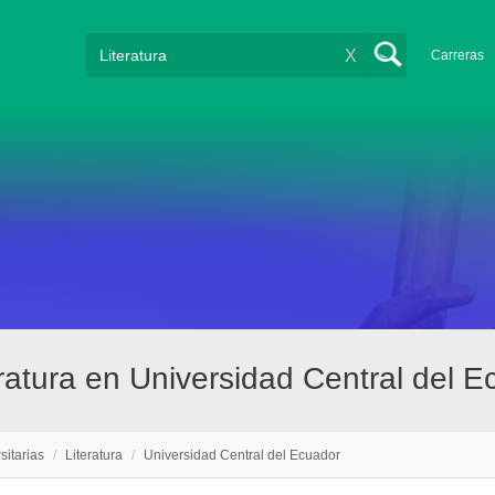
X
Carreras
teratura en Universidad Central del
sitarias
/
Literatura
/
Universidad Central del Ecuador