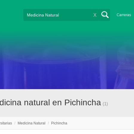
X
Carreras
dicina natural en Pichincha
(1)
sitarias
/
Medicina Natural
/
Pichincha