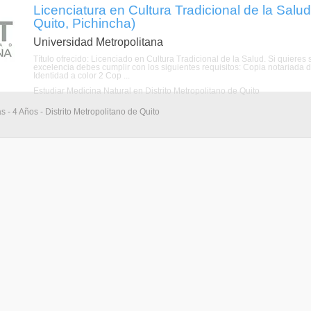
Licenciatura en Cultura Tradicional de la Salud
Quito, Pichincha)
Universidad Metropolitana
Título ofrecido: Licenciado en Cultura Tradicional de la Salud. Si quieres
excelencia debes cumplir con los siguientes requisitos: Copia notariada d
Identidad a color 2 Cop ...
Estudiar Medicina Natural en Distrito Metropolitano de Quito
s - 4 Años - Distrito Metropolitano de Quito