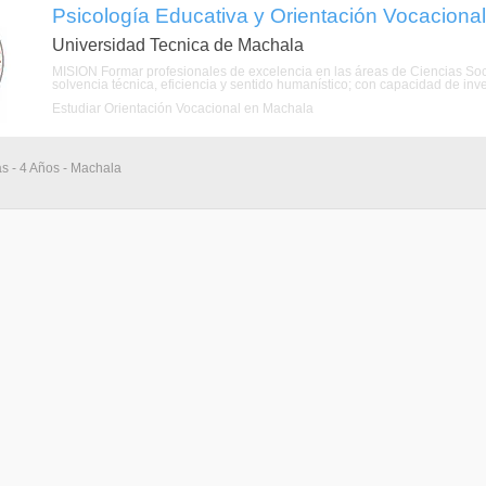
Psicología Educativa y Orientación Vocacional
Universidad Tecnica de Machala
MISION Formar profesionales de excelencia en las áreas de Ciencias So
solvencia técnica, eficiencia y sentido humanístico; con capacidad de inve
Estudiar Orientación Vocacional en Machala
as - 4 Años - Machala