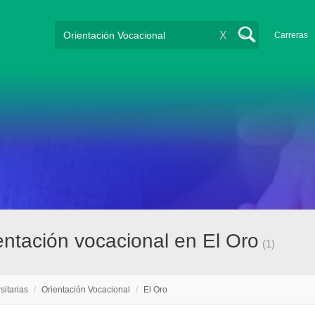
X
Carreras
ientación vocacional en El Oro
(1)
sitarias
/
Orientación Vocacional
/
El Oro