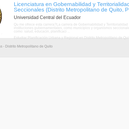
Licenciatura en Gobernabilidad y Territoriali
Seccionales (Distrito Metropolitano de Quito, 
Universidad Central del Ecuador
Qu me ofrece esta carrera?La carrera de Gobernabilidad y Territorialidad
instituciones gubernamentales, como municipios y organismos seccional
como: salud, educacin, planificaci ...
Estudiar Planificación Urbana y Regional en Distrito Metropolitano de Qui
s - Distrito Metropolitano de Quito