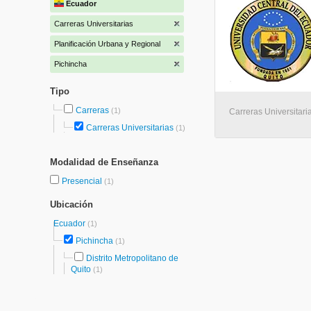
Ecuador
Carreras Universitarias
Planificación Urbana y Regional
Pichincha
Tipo
Carreras
(1)
Carreras Universitaria
Carreras Universitarias
(1)
Modalidad de Enseñanza
Presencial
(1)
Ubicación
Ecuador
(1)
Pichincha
(1)
Distrito Metropolitano de
Quito
(1)