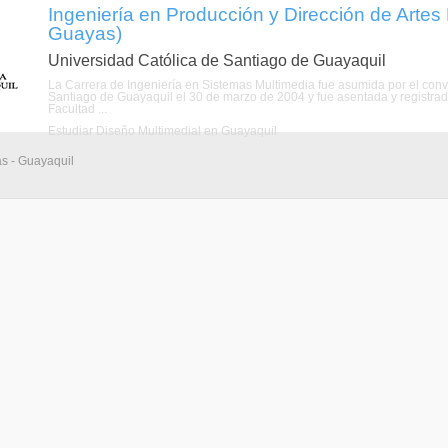
Ingeniería en Producción y Dirección de Artes
Guayas)
Universidad Católica de Santiago de Guayaquil
La Carrera de Ingeniería en Sistemas Multimedia fue asumida por el conv
Santiago de Guayaquil el 30 de marzo de 2004 y fue asentada y registra
Facultad ...
Estudiar Diseño Multimedial en Guayaquil
as - Guayaquil