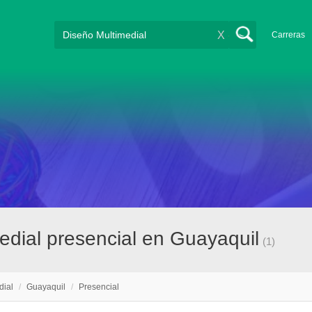
X
Carreras
edial presencial en Guayaquil
(1)
dial
/
Guayaquil
/
Presencial