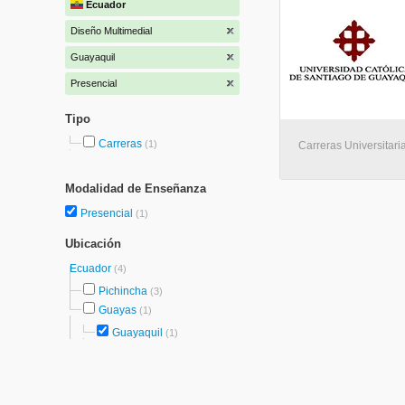
Ecuador
Diseño Multimedial
Guayaquil
Presencial
Tipo
Carreras
(1)
Carreras Universitari
Modalidad de Enseñanza
Presencial
(1)
Ubicación
Ecuador
(4)
Pichincha
(3)
Guayas
(1)
Guayaquil
(1)