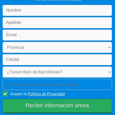
organizaciones públicas o privadas, con fines o sin fines de 
lucro, nacional o transnacional. También tendrá la habilidad de 
crear su propio modelo de negocio o emprendimiento, 
participar en procesos de consultoría externa o adaptarse a 
las nuevas dinámicas laborales en tecnología digital.
 Valor Diferenciador
Es una carrera que incorpora los conocimientos que se utilizan 
en las principales certificaciones internacionales, el manejo 
software especializado y de herramientas tecnológicas 
digitales, estándares que definen actualmente a un 
profesional en el área financiera. El diseño de su malla permite 
que los estudiantes generen mejores competencias y 
habilidades dentro del entorno laboral.
¿Tienes alguna pregunta? Selecciónala
Acepto la
Política de Privacidad