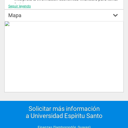
decisiones.
Seguir leyendo
 Manejo de las buenas prácticas empresariales y 
Mapa
financieras.
 Planifica, coordina y desarrolla la gestión financiera.
 Analiza los riesgos financieros.
 Conoce las metodologías de la investigación y auto-
aprendizaje.
  Identifica, analiza y resuelve problemas financieros.
 Competencias a Obtenerse
Las 
principales competencias
 que desarrollará durante su 
formación son las siguientes:
   Habilidades analíticas cuantitativas.
 Habilidades analíticas financieras.
 Capacidad de reconocer y manejar oportunidades.
 Soluciona creativamente los problemas financieros.
 Manejo y apalancamiento de recursos financieros.
 Liderazgo inspirador.
 Manejo de una capacidad disruptiva.
Solicitar más información
a Universidad Espíritu Santo
Campos de Acción
El 
Licenciado en Finanzas
 estará preparado para 
desempeñarse en cualquier puesto directivo financiero de 
Finanzas (Samborondón, Guayas)