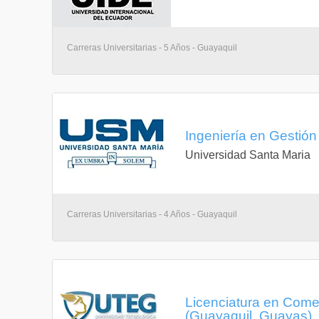
los sectores productivos del país.
Carrera bilingüe cuya malla contiene ocho niveles de 
materias se las toma en este idioma
Se diferencia de otras carreras enfocadas al Comerc
esta Carrera conocerá a profundidad las Finanzas Int
Carreras Universitarias - 5 Años - Guayaquil
bienes y servicios.
Realización anual de la Feria de Comercio Exterior e
valor agregado, lo que permite al estudiante fortalec
de aprender a emprender sean aplicables
Ingeniería en Gestión
Universidad Santa Maria
Carreras Universitarias - 4 Años - Guayaquil
Licenciatura en Comer
(Guayaquil, Guayas)