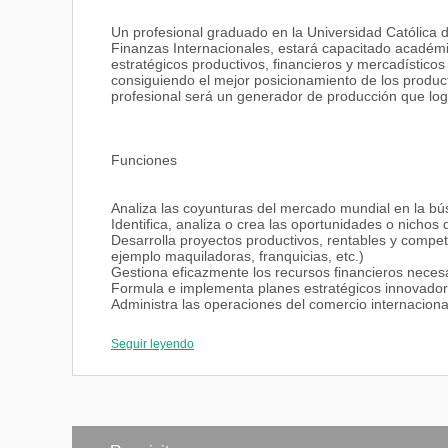
Un profesional graduado en la Universidad Católica 
Finanzas Internacionales, estará capacitado académi
estratégicos productivos, financieros y mercadístico
consiguiendo el mejor posicionamiento de los product
profesional será un generador de producción que logr
Funciones
Analiza las coyunturas del mercado mundial en la b
Identifica, analiza o crea las oportunidades o nichos
Desarrolla proyectos productivos, rentables y compet
ejemplo maquiladoras, franquicias, etc.)
Gestiona eficazmente los recursos financieros necesa
Formula e implementa planes estratégicos innovador
Administra las operaciones del comercio internaciona
Habilidades
Seguir leyendo
Descubre y crea oportunidades productivas realizable
Analiza el mercado y planifica los resultados financi
Gestiona eficazmente los recursos humanos, naturales
Emprende con profesionalismo proyectos económicos
Formula y ejecuta planes estratégicos para conquist