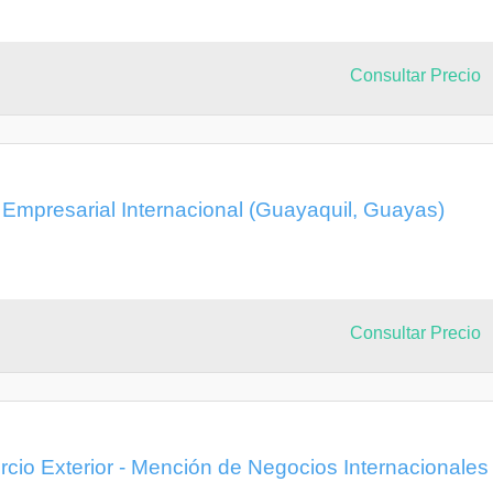
Inglés (idioma universal).A partir del Quinto Semestre todas las
io ya que a más del Comercio Exterior, el profesional graduado de
ernacionales, herramienta indiscutible en la comercialización de
Consultar Precio
n la cual se presentan Perfiles de Proyectos de Exportación con
er y direccionar la técnica comercial para lograr que las dinámicas
 Empresarial Internacional (Guayaquil, Guayas)
Consultar Precio
cio Exterior - Mención de Negocios Internacionales