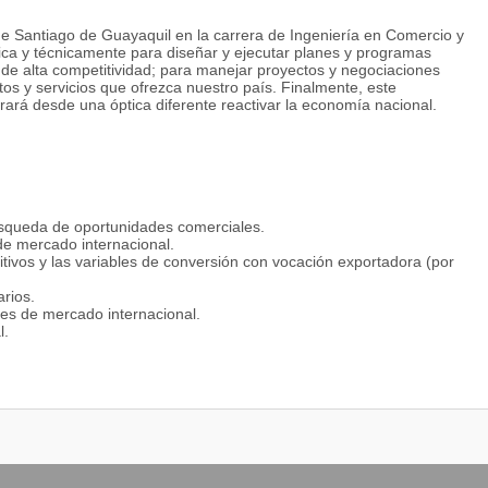
de Santiago de Guayaquil en la carrera de Ingeniería en Comercio y
ca y técnicamente para diseñar y ejecutar planes y programas
s de alta competitividad; para manejar proyectos y negociaciones
os y servicios que ofrezca nuestro país. Finalmente, este
ará desde una óptica diferente reactivar la economía nacional.
úsqueda de oportunidades comerciales.
 de mercado internacional.
itivos y las variables de conversión con vocación exportadora (por
rios.
es de mercado internacional.
l.
s en el comercio global.
eros de la empresa.
, materiales, financieros y técnicos.
 o empresas de comercio exterior.
ar nuevos mercados internacionales