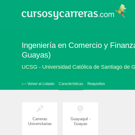
Ingeniería en Comercio y Finanza
Guayas)
UCSG - Universidad Católica de Santiago de 
‹— Volver al Listado
Características
Requisitos
Carreras
Guayaquil -
Universitarias
Guayas