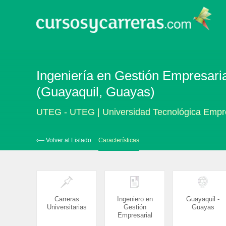
Ingeniería en Gestión Empresaria
(Guayaquil, Guayas)
UTEG - UTEG | Universidad Tecnológica Empre
‹— Volver al Listado
Características
Carreras
Ingeniero en
Guayaquil -
Universitarias
Gestión
Guayas
Empresarial