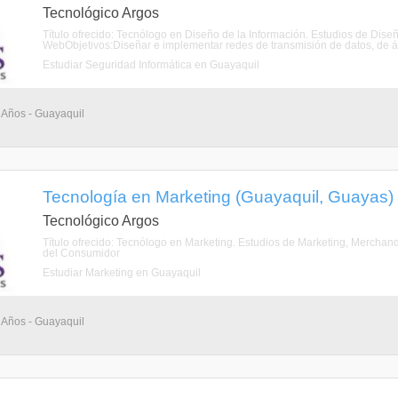
Tecnológico Argos
Título ofrecido: Tecnólogo en Diseño de la Información. Estudios de Di
WebObjetivos:Diseñar e implementar redes de transmisión de datos, de ár
Estudiar Seguridad Informática en Guayaquil
 Años - Guayaquil
Tecnología en Marketing (Guayaquil, Guayas)
Tecnológico Argos
Título ofrecido: Tecnólogo en Marketing. Estudios de Marketing, Merchan
del Consumidor
Estudiar Marketing en Guayaquil
 Años - Guayaquil