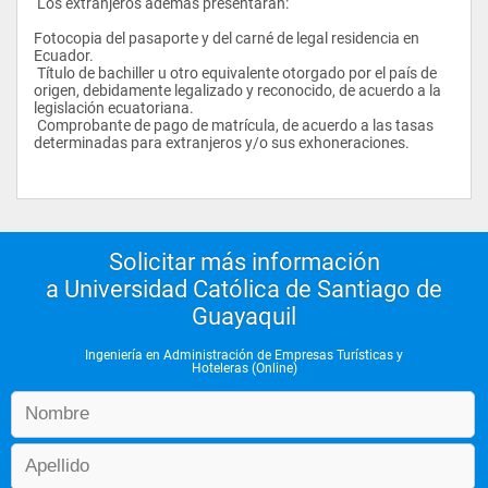
 Los extranjeros además presentarán:
estudio y evaluación. 
Fotocopia del pasaporte y del carné de legal residencia en 
Vías de comunicación 
Ecuador. 
 Tradicionales: Presencial, Postal, Telefonía 
 Título de bachiller u otro equivalente otorgado por el país de 
 Modernas: Internet, E-mail, www, Chat, etc.
origen, debidamente legalizado y reconocido, de acuerdo a la 
 Evaluación y Promoción: El proceso de evaluación está 
legislación ecuatoriana. 
conformado por los siguientes instrumentos:
 Comprobante de pago de matrícula, de acuerdo a las tasas 
determinadas para extranjeros y/o sus exhoneraciones.
Evaluaciones a Distancia: Son dos, una por parcial. Valoradas 
en un 30%. 
 Evaluaciones de trayectoria en el proceso tutorial: Valorado 
en un 10%. 
Evaluaciones presenciales: Es una prueba final. Valoradas en 
un 60%. 
Solicitar más información
a Universidad Católica de Santiago de
Evaluación supletoria: Para aquellos que no han alcanzado el 
puntaje requerido. 
Guayaquil
Promoción: Para aprobar una asignatura se requiere 7 puntos 
Ingeniería en Administración de Empresas Turísticas y
en cada parcial, ó 7/10 en el examen supletorio. 
Hoteleras (Online)