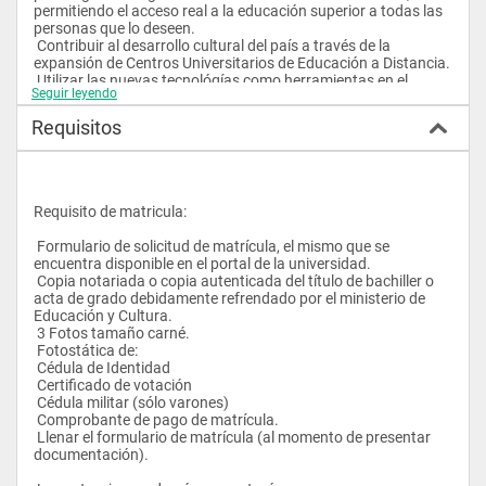
permitiendo el acceso real a la educación superior a todas las 
personas que lo deseen. 
 Contribuir al desarrollo cultural del país a través de la 
expansión de Centros Universitarios de Educación a Distancia. 
 Utilizar las nuevas tecnológías como herramientas en el 
Seguir leyendo
modelo transformador de la Educación a Distancia. 
 Contribuir a la investigación científica y tecnológica para el 
Requisitos
progreso cultural, económico y social del país. 
 Ofrecer carreras que respondan a las reales necesidades del 
país para que contribuyan a una verdadera transformación 
social. 
 Metodología a Distancia        
Requisito de matricula:
 El modelo pedagógico utilizado por el estudiante adulto y a 
 Formulario de solicitud de matrícula, el mismo que se 
distancia recorrerá la mayor parte del proceso de enseñanza-
encuentra disponible en el portal de la universidad. 
aprendizaje de forma autónoma a independiente, pero a la vez 
 Copia notariada o copia autenticada del título de bachiller o 
estará apoyado durante el mismo por los profesores tutores 
acta de grado debidamente refrendado por el ministerio de 
quienes solucionarán las dudas e inquietudes de los alumnos 
Educación y Cultura. 
desde la matriz a través de los diferentes medios de 
 3 Fotos tamaño carné. 
comunicación que comprenden:
 Fotostática de: 
 Materiales digitales: conocidos como bibliografía básica y su 
 Cédula de Identidad 
guía didáctica, por cada asignatura, además de sus 
 Certificado de votación 
respectivas separatas de actividades y evaluaciones a 
 Cédula militar (sólo varones) 
distancia. 
 Comprobante de pago de matrícula. 
 Llenar el formulario de matrícula (al momento de presentar 
La UCSG utilizará la Plataforma MOODLE como herramienta 
documentación). 
metodológica dentro del proceso. En ella se encontrarán 
ubicados aspectos referentes a: contenidos, comunicación, 