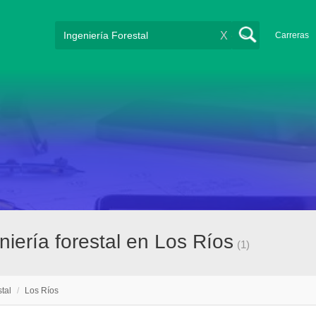
X
Carreras
iería forestal en Los Ríos
(1)
tal
/
Los Ríos