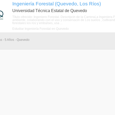
Ingeniería Forestal (Quevedo, Los Ríos)
Universidad Técnica Estatal de Quevedo
Título ofrecido: Ingeniero Forestal. Descripcin de la CarreraLa Ingeniera 
ambiente, colaborando con el uso y conservacin de Los suelos , cultivan
forestales los ros y embalses, usa ...
Estudiar Ingeniería Forestal en Quevedo
as - 5 Años - Quevedo