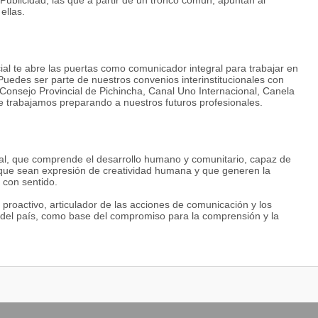
Publicidad, las que a partir de un tronco común, apuntan al
ellas.
al te abre las puertas como comunicador integral para trabajar en
uedes ser parte de nuestros convenios interinstitucionales con
 Consejo Provincial de Pichincha, Canal Uno Internacional, Canela
ue trabajamos preparando a nuestros futuros profesionales.
al, que comprende el desarrollo humano y comunitario, capaz de
que sean expresión de creatividad humana y que generen la
 con sentido.
proactivo, articulador de las acciones de comunicación y los
s del país, como base del compromiso para la comprensión y la
rmita comprender la transversalidad de la comunicación por su
humanos; conocer sistemáticamente el mundo que nos rodea y la
ner una perspectiva histórica y amplia del mundo que posibilite la
erés público con los proyectos personales.
presión oral, escrita y audiovisual, actitud para trabajar en
rnacionales y, preferiblemente, para ser gestor de sus propias