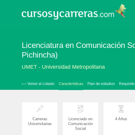
Licenciatura en Comunicación Soc
Pichincha)
UMET - Universidad Metropolitana
‹— Volver al Listado
Características
Plan de estudios
Requisito
Carreras
Licenciado en
4 Años
Universitarias
Comunicación
Social