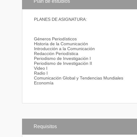
Plan de estudios
PERFIL OCUPACIONAL:
PLANES DE ASIGNATURA:
El Comunicador Social puede desarrollar su profesió
Medios impresos, audiovisuales y digitales, no sólo 
de comunicación local y regional. Puede desempeñarse
Géneros Periodísticos
En organizaciones públicas y/o privadas como un estr
Historia de la Comunicación
ejecución de los procesos de comunicación interna y
Introducción a la Comunicación
En agencias de publicidad puede desempeñarse profes
Redacción Periodística
ejecutivo de cuenta en las agencias de publicidad, e
Periodismo de Investigación I
independiente.
Periodismo de Investigación II
Video I
Radio I
Comunicación Global y Tendencias Mundiales
Economía
Requisitos