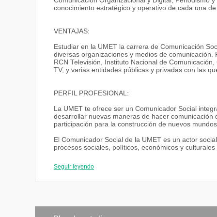
Comunicación Organizacional y Digital, Periodismo y 
conocimiento estratégico y operativo de cada una de 
VENTAJAS:
Estudiar en la UMET la carrera de Comunicación Soci
diversas organizaciones y medios de comunicación. P
RCN Televisión, Instituto Nacional de Comunicación,
TV, y varias entidades públicas y privadas con las q
PERFIL PROFESIONAL:
La UMET te ofrece ser un Comunicador Social integr
desarrollar nuevas maneras de hacer comunicación 
participación para la construcción de nuevos mundos
El Comunicador Social de la UMET es un actor social 
procesos sociales, políticos, económicos y culturale
intervención social. Con una visión universal que pe
intrínseca interrelación con los demás quehaceres 
Seguir leyendo
realidad específica en la que hemos de intervenir; te
apropiación crítica de la cultura para articular el int
Tendrán actitud investigativa, alto desempeño en la ex
organizaciones públicas o privadas, nacionales o inte
empresas y proyectos de comunicación.