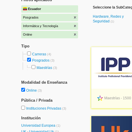
Seleccione la SubCateg
Ecuador
Hardware, Redes y
Posgrados
Seguridad
(1)
Informática y Tecnología
Online
Tipo
Carreras
(4)
Posgrados
(3)
Maestrías
(3)
Modalidad de Enseñanza
Online
(3)
Maestrías - 1500
Pública / Privada
Instituciones Privadas
(3)
Institución
Universidad Europea
(1)
UK - Universidad Uk
(1)