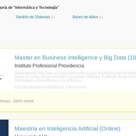
oría de "Informática y Tecnología"
Gestión de Sistemas
Bases de datos
(1)
(1)
Master en Business Intelligence y Big Data (1
Instituto Profesional Providencia
PresentacinEl Big Data se consolida como la gran tendencia para el trat
bases de datos convencionales no pueden manejar. El Master Business I
Warehouse y Data Mining; y se enfoca a ...
Estudiar Business Intelligence 100% online
 Horas - 100% online
Maestría en Inteligencia Artificial (Online)