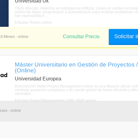
Universidad Uk
Título ofrecido: Maestría en Inteligencia Artificial. Lidera el cambio te
anlisis de datos, programacin y automatizacin para resolver problemas comp
har especialista e ...
Estudiar Redes online
Solicitar
Consultar Precio
18 Meses - online
Máster Universitario en Gestión de Proyectos
(Online)
Universidad Europea
DescripcinEl Mster Project Management online es una titulacin oficial, enfo
controlar proyectos complejos y de carcter global de forma eficiente y efic
necesitas. ...
Estudiar Project Management / PMI / PMP online
eses - online