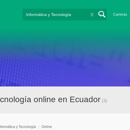
X
Carreras
ecnología online en Ecuador
(3)
nformática y Tecnología
/
Online