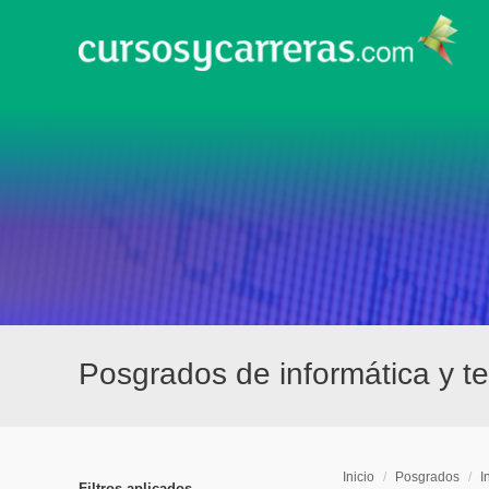
Posgrados de informática y t
Inicio
/
Posgrados
/
I
Filtros aplicados