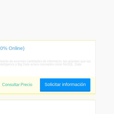
00% Online)
amiento de enormes cantidades de informacin, tan grandes que las
ntelligence y Big Data aclara conceptos como NoSQL, Data
Solicitar información
Consultar Precio