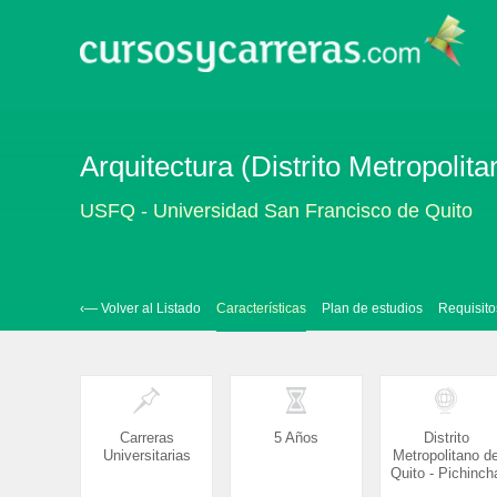
Arquitectura (Distrito Metropolit
USFQ - Universidad San Francisco de Quito
‹— Volver al Listado
Características
Plan de estudios
Requisito
Carreras
5 Años
Distrito
Universitarias
Metropolitano d
Quito - Pichinch