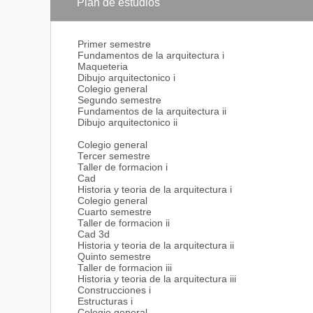
Cada una de las etapas tiene sus propios requisitos; 
Plan de estudios
como una secuencia incremental de conocimientos y h
Primer semestre
Fundamentos de la arquitectura i
Maqueteria
Dibujo arquitectonico i
Colegio general
Segundo semestre
Fundamentos de la arquitectura ii
Dibujo arquitectonico ii
Colegio general
Tercer semestre
Taller de formacion i
Cad
Historia y teoria de la arquitectura i
Colegio general
Cuarto semestre
Taller de formacion ii
Cad 3d
Historia y teoria de la arquitectura ii
Quinto semestre
Taller de formacion iii
Historia y teoria de la arquitectura iii
Construcciones i
Estructuras i
Colegio general