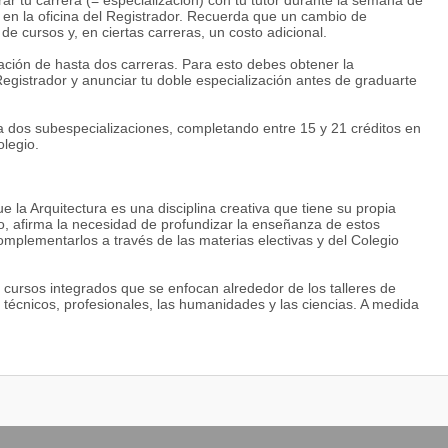
ar tu carrera (= especialización) con tu tutor durante la semana de
n en la oficina del Registrador. Recuerda que un cambio de
 cursos y, en ciertas carreras, un costo adicional.
ción de hasta dos carreras. Para esto debes obtener la
 Registrador y anunciar tu doble especialización antes de graduarte
 dos subespecializaciones, completando entre 15 y 21 créditos en
olegio.
e la Arquitectura es una disciplina creativa que tiene su propia
ado, afirma la necesidad de profundizar la enseñanza de estos
mplementarlos a través de las materias electivas y del Colegio
 cursos integrados que se enfocan alrededor de los talleres de
 técnicos, profesionales, las humanidades y las ciencias. A medida
xible de acuerdo a los intereses profesionales de cada alumno.
zado en tres niveles: Introductorio, durante el primer año
uarto año (semestres 3, 4, 5, 6 y 7); y Ejercitación Avanzada, en los
e, los estudiantes deben inscribirse en un Taller Internacional
stre. Al finalizar el tercer nivel de Ejercitación Avanzada, los
boración de la Tesis de Diseño (quinto año, décimo semestre).