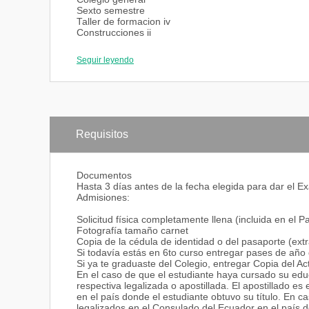
Sexto semestre
Taller de formacion iv
Construcciones ii
Estructuras ii
Teoria urbana i
Seguir leyendo
Pasantía empresarial (cg)+materia
Séptimo semestre
Taller de formacion v
Construcciones iii
Teoria urbana ii
Colegio general
Octavo semestre
Requisitos
Taller de ejercitacion avanzada
Optativas de arquitectura
Colegio general
Documentos
Noveno semestre
Hasta 3 días antes de la fecha elegida para dar el 
Taller de ejercitacion ii
Admisiones:
Preparacion de proyecto de fin de carrera
Optativas de arquitectura
Solicitud física completamente llena (incluida en el 
Optativas *
Fotografía tamaño carnet
Décimo semestre
Copia de la cédula de identidad o del pasaporte (ext
Proyecto de fin de carrera
Si todavía estás en 6to curso entregar pases de año 
Optativa de arquitectura
Si ya te graduaste del Colegio, entregar Copia del Ac
Optativas*
En el caso de que el estudiante haya cursado su edu
respectiva legalizada o apostillada. El apostillado e
en el país donde el estudiante obtuvo su título. En ca
legalizados en el Consulado del Ecuador en el país do