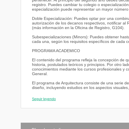
pertenecer. Al principio del segundo año debes declar
registro. Puedes cambiar tu colegio o especializació
especialización puede representar un mayor número de
Doble Especialización: Puedes optar por una combina
autorización de los decanos respectivos, notificar al
(más información en la Oficina de Registro, G104).
Subespecializaciones (Minors): Puedes obtener hasta
cada una, según los requisitos específicos de cada c
PROGRAMA ACADEMICO
El contenido del programa refleja la concepción de qu
historia, postulados teóricos y principios. Por otro l
conocimientos mediante los cursos profesionales y co
General.
El programa de Arquitectura consiste de una serie de
diseño, incluyendo estudios en los aspectos visuales,
que se avanza en la carrera, el contenido es más fle
Seguir leyendo
El programa de la carrera de Arquitectura está organi
(semestres 1 y 2); Formativo, entre el segundo y el c
años cuarto y quinto (semestres 8 y 9). Adicionalment
durante el verano al culminar el sexto o el octavo seme
estudiantes pasan a la fase de Graduación y a la ela