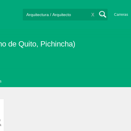
X
Carreras
ano de Quito, Pichincha)
s
e
a