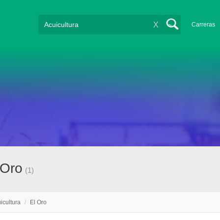
X
Carreras
 Oro
(1)
icultura
/
El Oro