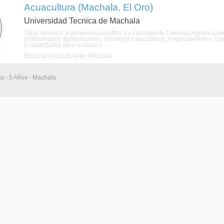
Acuacultura (Machala, El Oro)
Universidad Tecnica de Machala
Título ofrecido: Ingeniero Acuacultor. La Facultad de Ciencias Agropecua
profesionales agropecuarios altamente capacitados, emprendedores, con act
y capacitados para realizar a ...
Estudiar Acuicultura en Machala
as - 5 Años - Machala