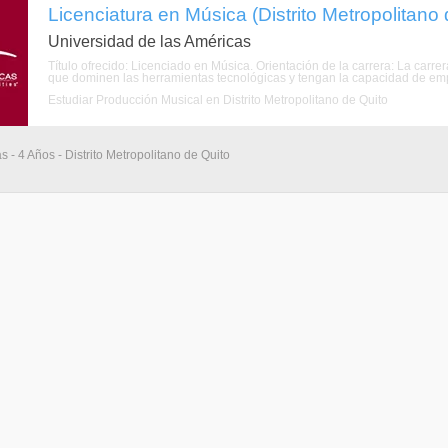
Licenciatura en Música (Distrito Metropolitano 
Universidad de las Américas
Título ofrecido: Licenciado en Música. Orientación de la carrera: La carr
que dominen las herramientas tecnológicas y tengan la capacidad de empr
Estudiar Producción Musical en Distrito Metropolitano de Quito
s - 4 Años - Distrito Metropolitano de Quito