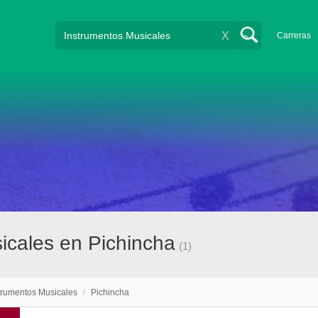
X
Carreras
icales en Pichincha
(1)
trumentos Musicales
/
Pichincha