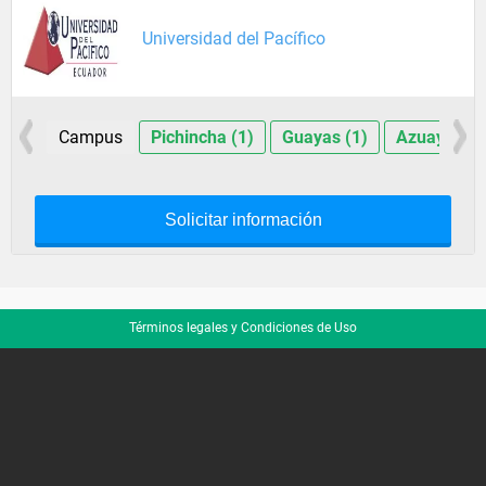
Universidad del Pacífico
Campus
Pichincha (1)
Guayas (1)
Azuay (1)
Solicitar información
Términos legales y Condiciones de Uso