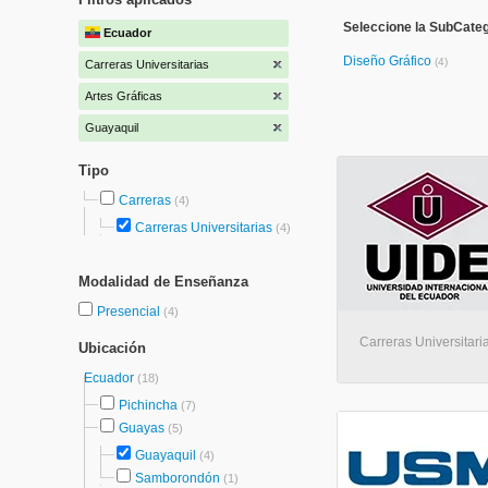
Seleccione la SubCateg
Ecuador
Diseño Gráfico
(4)
Carreras Universitarias
Artes Gráficas
Guayaquil
Tipo
Carreras
(4)
Carreras Universitarias
(4)
Modalidad de Enseñanza
Presencial
(4)
Carreras Universitari
Ubicación
Ecuador
(18)
Pichincha
(7)
Guayas
(5)
Guayaquil
(4)
Samborondón
(1)