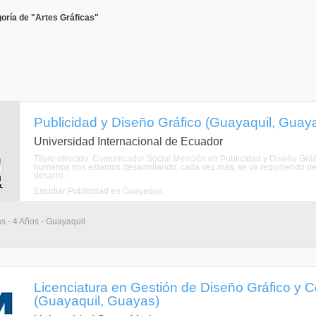
oría de "Artes Gráficas"
Publicidad y Diseño Gráfico (Guayaquil, Guay
Universidad Internacional de Ecuador
Título ofrecido: Comunicador Social Mención en Publicidad y Diseño Gráf
humanos nos estamos desarrollando, cada vez más, se va requiriendo de e
desarro ...
Estudiar Publicidad en Guayaquil
as - 4 Años - Guayaquil
Licenciatura en Gestión de Diseño Gráfico y 
(Guayaquil, Guayas)