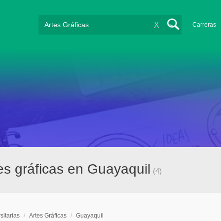
X
Carreras
tes gráficas en Guayaquil
(4)
sitarias
/
Artes Gráficas
/
Guayaquil