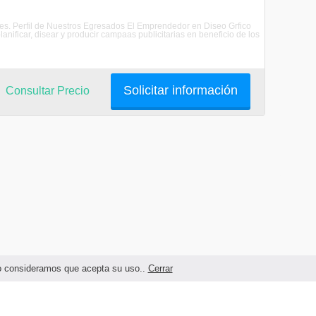
les. Perfil de Nuestros Egresados El Emprendedor en Diseo Grfico
nificar, disear y producir campaas publicitarias en beneficio de los
Solicitar información
Consultar Precio
ndo consideramos que acepta su uso..
Cerrar