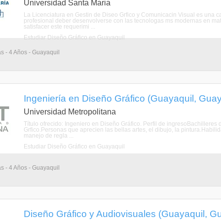
Universidad Santa Maria
La Licenciatura en Gestin de Diseo Grfico y Comunicacin Visual es una ca
profesional deber desenvolverse con las tecnologas ms modernas en materia
satisfacer este requerimi ...
Estudiar Diseño Gráfico en Guayaquil
as - 4 Años - Guayaquil
Ingeniería en Diseño Gráfico (Guayaquil, Gua
Universidad Metropolitana
Título ofrecido: Ingeniero en Diseño Gráfico. Perfil de ingresoBachilleres
Grfico.Personas que aprecien las bellas artes, el dibujo, la pintura.Habili
manejo de regla ...
Estudiar Diseño Gráfico en Guayaquil
as - 4 Años - Guayaquil
Diseño Gráfico y Audiovisuales (Guayaquil, G