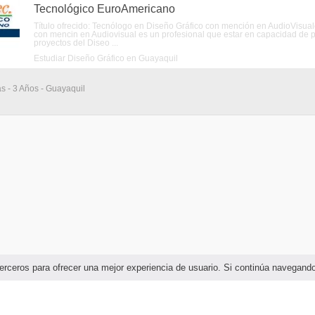
Tecnológico EuroAmericano
Título ofrecido: Tecnólogo en Diseño Gráfico con mención en AudioVisua
con mencin en Audiovisual es un profesional que estar en capacidad de pla
proyectos del Diseo ...
Estudiar Diseño Gráfico en Guayaquil
as - 3 Años - Guayaquil
e terceros para ofrecer una mejor experiencia de usuario. Si continúa navega