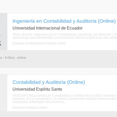
Ingeniería en Contabilidad y Auditoría (Online)
Universidad Internacional de Ecuador
Título ofrecido: Ingeniero (a) en Contabilidad y Auditoría, con Mención 
aprendizaje que desarrollará una formación teórico-práctica de alta calid
Estudiar Contabilidad Analítica online
s - 4 Años - online
Contabilidad y Auditoría (Online)
Universidad Espíritu Santo
DESCRIPCINLa carrera de Contabilidad y Auditora de la UEES involucra u
inclusivo, tico y humanstico. La carrera comprende estudios relacionados
incluyendo actividades de comercia ...
Estudiar Auditoría online