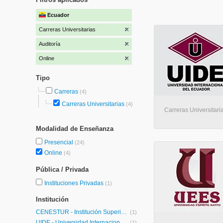
Ecuador
Carreras Universitarias
Auditoría
Online
Tipo
Carreras
(4)
Carreras Universitarias
(4)
Carreras Universitaria
Modalidad de Enseñanza
Presencial
(24)
Online
(4)
Pública / Privada
Instituciones Privadas
(1)
Institución
CENESTUR - Institución Superior Tecnológico CENESTUR
(1)
UIDE - Universidad Internacional de Ecuador
(1)