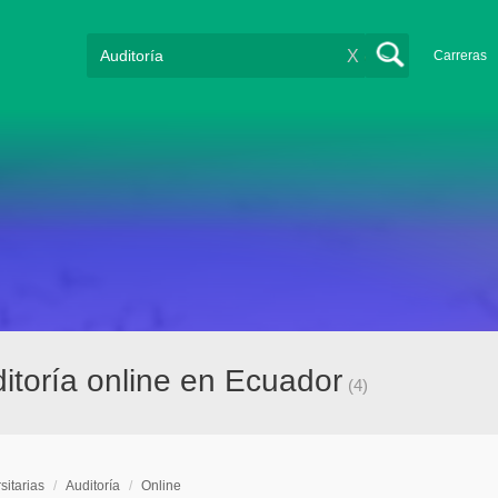
X
Carreras
ditoría online en Ecuador
(4)
sitarias
/
Auditoría
/
Online