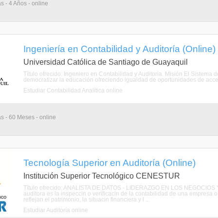
s - 4 Años - online
Ingeniería en Contabilidad y Auditoría (Online)
Universidad Católica de Santiago de Guayaquil
Título ofrecido: Ingeniero en Contabilidad y Auditoria. Misión El Sistem
democratizar la educación ofreciendo igualdad de oportunidades de acceso
Estudiar Contabilidad Analítica online
as - 60 Meses - online
Tecnología Superior en Auditoría (Online)
Institución Superior Tecnológico CENESTUR
Título ofrecido: ANALISTA DE DATOS - LIDERAZGO EN LOS NEGOCI
auditora es la inspeccin o verificacin de la contabilidad de una empresa o
reflejan el patrimonio, la situacin financiera y l ...
Estudiar Auditoría online