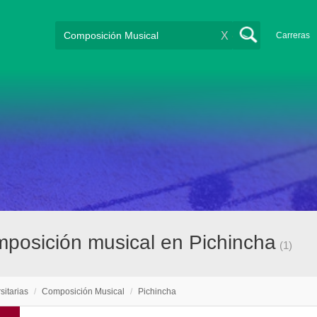
X
Carreras
omposición musical en Pichincha
(1)
sitarias
/
Composición Musical
/
Pichincha