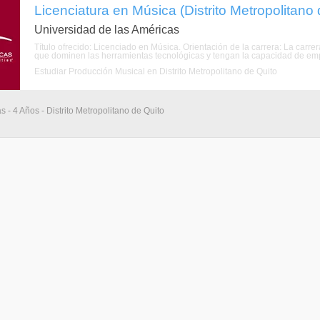
Licenciatura en Música (Distrito Metropolitano 
Universidad de las Américas
Título ofrecido: Licenciado en Música. Orientación de la carrera: La carr
que dominen las herramientas tecnológicas y tengan la capacidad de empr
Estudiar Producción Musical en Distrito Metropolitano de Quito
s - 4 Años - Distrito Metropolitano de Quito