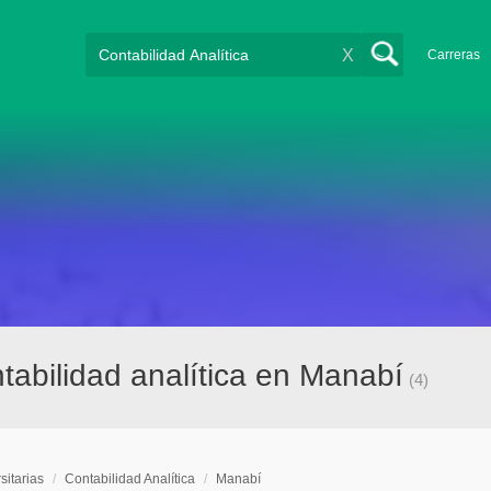
X
Carreras
ntabilidad analítica en Manabí
(4)
sitarias
/
Contabilidad Analítica
/
Manabí