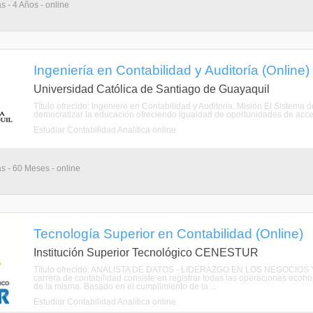
s - 4 Años - online
Ingeniería en Contabilidad y Auditoría (Online)
Universidad Católica de Santiago de Guayaquil
Título ofrecido: Ingeniero en Contabilidad y Auditoria. Misión El Sistem
democratizar la educación ofreciendo igualdad de oportunidades de acceso
Estudiar Contabilidad Analítica online
as - 60 Meses - online
Tecnología Superior en Contabilidad (Online)
Institución Superior Tecnológico CENESTUR
Título ofrecido: ANALISTA DE DATOS - LIDERAZGO EN LOS NEGOCI
carrera de contabilidad consiste en registrar todas las operaciones econ
de la misma. Basado en el cumplimiento de la ...
Estudiar Contabilidad Analítica online