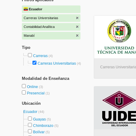
Ecuador
Carreras Universitarias
Contabilidad Analítica
Manabí
Tipo
Carreras
(4)
Carreras Universitarias
(4)
Carreras Universitaria
Modalidad de Enseñanza
Online
(3)
Presencial
(1)
Ubicación
Ecuador
(44)
Guayas
(5)
Chimborazo
(5)
Bolívar
(5)