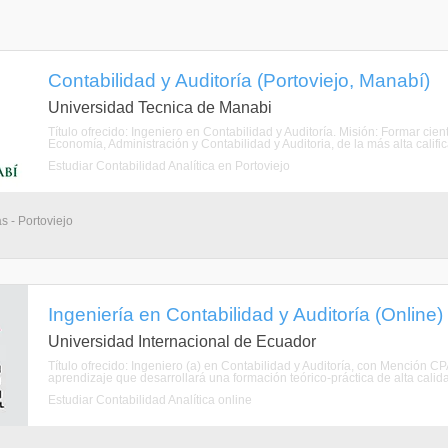
Contabilidad y Auditoría (Portoviejo, Manabí)
Universidad Tecnica de Manabi
Título ofrecido: Ingeniero en Contabilidad y Auditoría. Misión: Formar cie
Economía, Administración y Contabilidad y Auditoria, de la más alta calif
Estudiar Contabilidad Analítica en Portoviejo
s - Portoviejo
Ingeniería en Contabilidad y Auditoría (Online)
Universidad Internacional de Ecuador
Título ofrecido: Ingeniero (a) en Contabilidad y Auditoría, con Mención 
aprendizaje que desarrollará una formación teórico-práctica de alta calid
Estudiar Contabilidad Analítica online