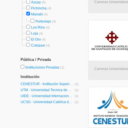
Carreras Universitaria
Azuay
(5)
Pichincha
(4)
Manabí
(4)
Portoviejo
(4)
Los Ríos
(4)
Loja
(4)
El Oro
(4)
Cotopaxi
(4)
Pública / Privada
Instituciones Privadas
(1)
Carreras Universitari
Institución
CENESTUR - Institución Superior Tecnológico CENESTUR
(1)
UTM - Universidad Tecnica de Manabi
(1)
UIDE - Universidad Internacional de Ecuador
(1)
UCSG - Universidad Católica de Santiago de Guayaquil
(1)