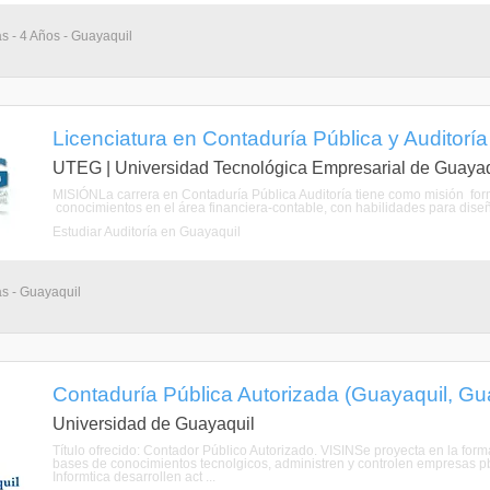
as - 4 Años - Guayaquil
Licenciatura en Contaduría Pública y Auditorí
UTEG | Universidad Tecnológica Empresarial de Guayaq
MISIÓNLa carrera en Contaduría Pública Auditoría tiene como misión forma
conocimientos en el área financiera-contable, con habilidades para diseña
Estudiar Auditoría en Guayaquil
as - Guayaquil
Contaduría Pública Autorizada (Guayaquil, Gu
Universidad de Guayaquil
Título ofrecido: Contador Público Autorizado. VISINSe proyecta en la form
bases de conocimientos tecnolgicos, administren y controlen empresas pbl
Informtica desarrollen act ...