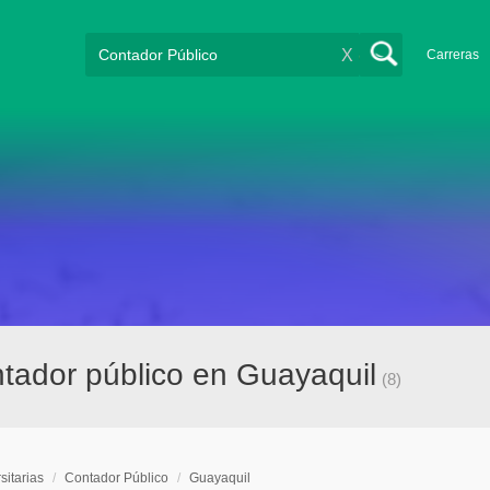
X
Carreras
ntador público en Guayaquil
(8)
sitarias
/
Contador Público
/
Guayaquil