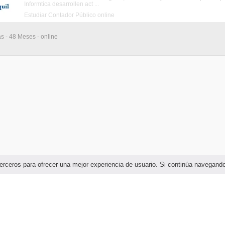
Informtica desarrollen act ...
Estudiar Contador Público online
as - 48 Meses - online
e terceros para ofrecer una mejor experiencia de usuario. Si continúa navega