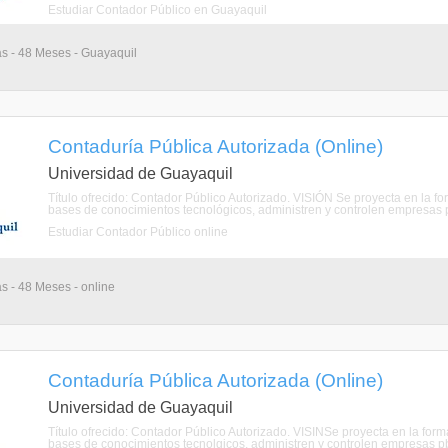
Estudiar Contador Público en Guayaquil
as - 48 Meses - Guayaquil
Contaduría Pública Autorizada (Online)
Universidad de Guayaquil
Título ofrecido: Contador Público Autorizado. VISIÓN Se proyecta en la fo
bases de conocimientos tecnológicos, administren y controlen empresas p
Estudiar Contador Público online
as - 48 Meses - online
Contaduría Pública Autorizada (Online)
Universidad de Guayaquil
Título ofrecido: Contador Público Autorizado. VISINSe proyecta en la form
bases de conocimientos tecnolgicos, administren y controlen empresas pbl