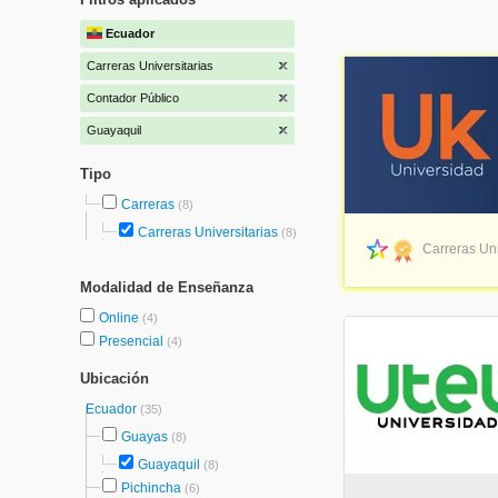
Ecuador
Carreras Universitarias
Contador Público
Guayaquil
Tipo
Carreras
(8)
Carreras Universitarias
(8)
Carreras Uni
Modalidad de Enseñanza
Online
(4)
Presencial
(4)
Ubicación
Ecuador
(35)
Guayas
(8)
Guayaquil
(8)
Pichincha
(6)