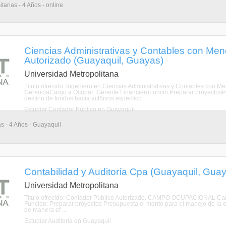
tarias - 4 Años - online
Ciencias Administrativas y Contables con Men
Autorizado (Guayaquil, Guayas)
Universidad Metropolitana
Título ofrecido: Ingeniero en Ciencias Administrativas y Contables con 
GerenciaCargo a Ocupar: Gerente FinancieroFuncin:Preparar proyectosPr
destino de fondos hacia act6ivos especfico ...
Estudiar Contador Público en Guayaquil
as - 4 Años - Guayaquil
Contabilidad y Auditoría Cpa (Guayaquil, Gua
Universidad Metropolitana
Título ofrecido: Contador Público Autorizado. CAMPO OCUPACIONAL Cam
Función: Preparar proyectos Presupuesta el monto para el manejo de la or
de manera ef ...
Estudiar Auditoría en Guayaquil