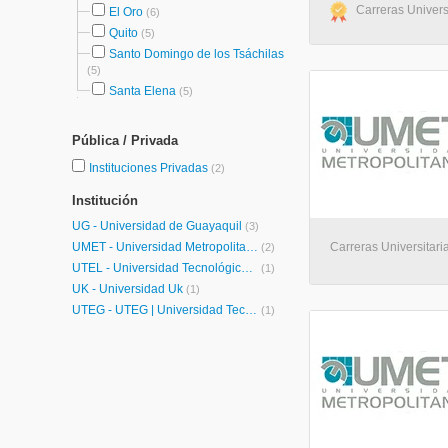
Carreras Universi
El Oro
(6)
Quito
(5)
Santo Domingo de los Tsáchilas
(5)
Santa Elena
(5)
Pública / Privada
Instituciones Privadas
(2)
Institución
UG - Universidad de Guayaquil
(3)
UMET - Universidad Metropolitana
Carreras Universitari
(2)
UTEL - Universidad Tecnológica Latinoamericana en Línea Ecuador
(1)
UK - Universidad Uk
(1)
UTEG - UTEG | Universidad Tecnológica Empresarial de Guayaquil
(1)