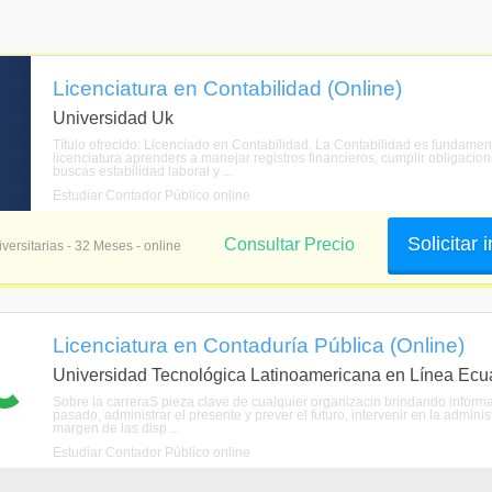
Licenciatura en Contabilidad (Online)
Universidad Uk
Título ofrecido: Licenciado en Contabilidad. La Contabilidad es fundame
licenciatura aprenders a manejar registros financieros, cumplir obligacion
buscas estabilidad laboral y ...
Estudiar Contador Público online
Solicitar
Consultar Precio
versitarias - 32 Meses - online
Licenciatura en Contaduría Pública (Online)
Universidad Tecnológica Latinoamericana en Línea Ecu
Sobre la carreraS pieza clave de cualquier organizacin brindando informac
pasado, administrar el presente y prever el futuro, intervenir en la admini
margen de las disp ...
Estudiar Contador Público online