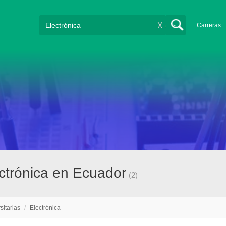
X
Carreras
ectrónica en Ecuador
(2)
sitarias
/
Electrónica