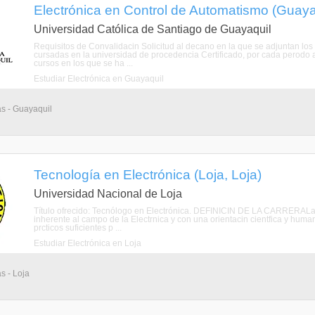
Electrónica en Control de Automatismo (Guaya
Universidad Católica de Santiago de Guayaquil
Requisitos de Convalidacin Solicitud al decano en la que se adjuntan lo
cursadas en la universidad de procedencia Certificado, por cada perodo a
cursos en los que se ha ...
Estudiar Electrónica en Guayaquil
as - Guayaquil
Tecnología en Electrónica (Loja, Loja)
Universidad Nacional de Loja
Título ofrecido: Tecnólogo en Electrónica. DEFINICIN DE LA CARRERALa ca
inherente al campo de la Electrnica y con una orientacin cientfica y huma
prcticos suficientes p ...
Estudiar Electrónica en Loja
s - Loja