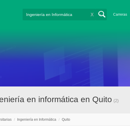
X
Carreras
eniería en informática en Quito
(2)
sitarias
/
Ingeniería en Informática
/
Quito