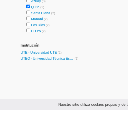
Azuay
(3)
Quito
(2)
Santa Elena
(2)
Manabí
(2)
Los Ríos
(2)
El Oro
(2)
Institución
UTE - Universidad UTE
(1)
UTEQ - Universidad Técnica Estatal de Quevedo
(1)
Nuestro sitio utiliza cookies propias y d