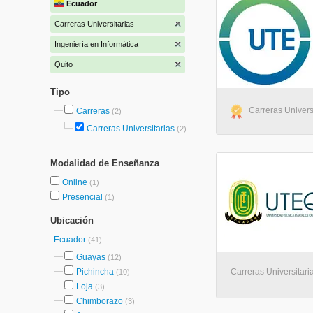
Ecuador
Carreras Universitarias
Ingeniería en Informática
Quito
Tipo
Carreras Univers
Carreras
(2)
Carreras Universitarias
(2)
Modalidad de Enseñanza
Online
(1)
Presencial
(1)
Ubicación
Ecuador
(41)
Guayas
(12)
Pichincha
Carreras Universitaria
(10)
Loja
(3)
Chimborazo
(3)