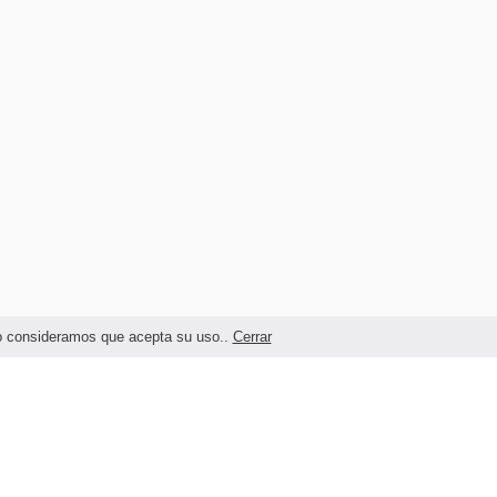
ndo consideramos que acepta su uso..
Cerrar
Términos legales y Condiciones de Uso