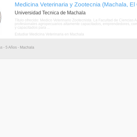
Medicina Veterinaria y Zootecnia (Machala, El
Universidad Tecnica de Machala
Título ofrecido: Medico Veterinario Zootecnista. La Facultad de Ciencias
profesionales agropecuarios altamente capacitados, emprendedores, con act
y capacitados para ...
Estudiar Medicina Veterinaria en Machala
as - 5 Años - Machala