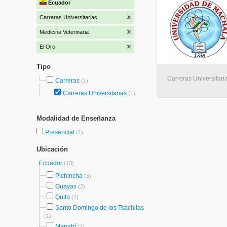
Ecuador
Carreras Universitarias
Medicina Veterinaria
El Oro
Tipo
Carreras Universitari
Carreras
(1)
Carreras Universitarias
(1)
Modalidad de Enseñanza
Presencial
(1)
Ubicación
Ecuador
(13)
Pichincha
(3)
Guayas
(2)
Quito
(1)
Santo Domingo de los Tsáchilas
(1)
Manabí
(1)