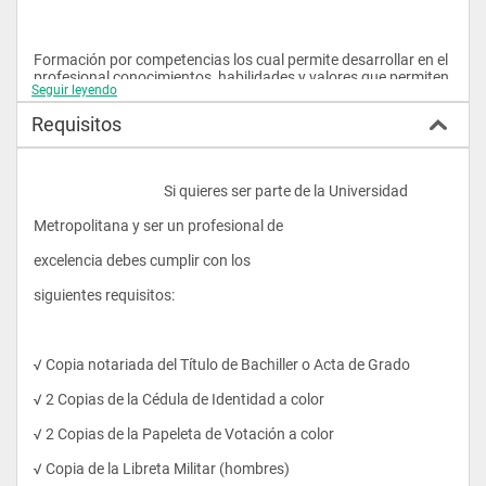
Formación por competencias los cual permite desarrollar en el 
profesional conocimientos, habilidades y valores que permiten 
Seguir leyendo
desenvolverse en el campo laboral con excelencia.
Requisitos
Favorecer  la formación de profesionales, que al mismo tiempo 
de alcanzar un alto nivel de capacitación y actualización, 
					Si quieres ser parte de la Universidad 
contraigan con responsabilidad los principios éticos y las 
normas morales en su proceder en el campo social y laboral de 
Metropolitana y ser un profesional de 
la hotelería y turismo.
excelencia debes cumplir con los 
siguientes requisitos:
Convenios con establecimientos turísticos y hoteleros que 
permitan el desarrollo de las prácticas pre- profesionales  y la 
vinculación con la colectividad.
√ Copia notariada del Título de Bachiller o Acta de Grado
√ 2 Copias de la Cédula de Identidad a color
√ 2 Copias de la Papeleta de Votación a color
√ Copia de la Libreta Militar (hombres)
PERFIL PROFESIONAL: