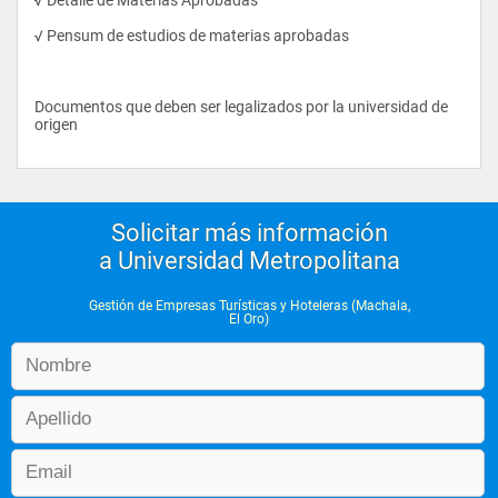
Administrador de los establecimientos de alimentos y bebidas. 
√ Pensum de estudios de materias aprobadas
Jefe  de departamentos operativos 
Gerente del departamento de mercadotecnia y ventas. 
Documentos que deben ser legalizados por la universidad de 
Consultor de proyectos turísticos
origen
Supervisor de calidad y servicios al cliente.
Creador y ejecutor  de la administración y gestión de nuevos 
proyectos
Solicitar más información
Ejecutivo en diversas empresas del sector turístico
a Universidad Metropolitana
Guía en diferentes áreas turísticas
Gestión de Empresas Turísticas y Hoteleras (Machala,
Administrador de su propia empresa turística
El Oro)
Operador de Agencia de viajes
Director general