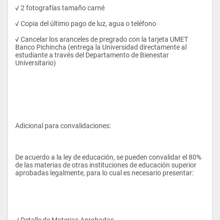
√ 2 fotografías tamaño carné
√ Copia del último pago de luz, agua o teléfono
El Ingeniero en Gestión de Empresas Turística y Hoteleras es 
un profesional de tercer nivel capacitado para: administrar, 
√ Cancelar los aranceles de pregrado con la tarjeta UMET 
emprender y evaluar, proyectos turísticos y hoteleros 
Banco Pichincha (entrega la Universidad directamente al 
orientados a la solución de problemas y al desarrollo del sector 
estudiante a través del Departamento de Bienestar 
turístico en el Ecuador con responsabilidad, honestidad, 
Universitario)
tolerancia,  entrega y colaboración
Adicional para convalidaciones:
PERFIL OCUPACIONAL:
De acuerdo a la ley de educación, se pueden convalidar el 80% 
El Ingeniero en Gestión Hotelera y Turística graduado en la 
de las materias de otras instituciones de educación superior 
UMET,  puede desempeñarse en los siguientes puestos en el 
aprobadas legalmente, para lo cual es necesario presentar:
campo laboral:
√ Detalle de Materias Aprobadas