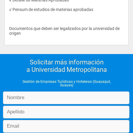
Administrador de los establecimientos de alimentos y bebidas. 
√ Pensum de estudios de materias aprobadas
Jefe  de departamentos operativos 
Gerente del departamento de mercadotecnia y ventas. 
Documentos que deben ser legalizados por la universidad de 
Consultor de proyectos turísticos
origen
Supervisor de calidad y servicios al cliente.
Creador y ejecutor  de la administración y gestión de nuevos 
proyectos
Solicitar más información
Ejecutivo en diversas empresas del sector turístico
a Universidad Metropolitana
Guía en diferentes áreas turísticas
Gestión de Empresas Turísticas y Hoteleras (Guayaquil,
Administrador de su propia empresa turística
Guayas)
Operador de Agencia de viajes
Director general