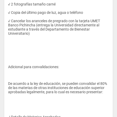
√ 2 fotografías tamaño carné
√ Copia del último pago de luz, agua o teléfono
El Ingeniero en Gestión de Empresas Turística y Hoteleras es 
un profesional de tercer nivel capacitado para: administrar, 
√ Cancelar los aranceles de pregrado con la tarjeta UMET 
emprender y evaluar, proyectos turísticos y hoteleros 
Banco Pichincha (entrega la Universidad directamente al 
orientados a la solución de problemas y al desarrollo del sector 
estudiante a través del Departamento de Bienestar 
turístico en el Ecuador con responsabilidad, honestidad, 
Universitario)
tolerancia,  entrega y colaboración
Adicional para convalidaciones:
PERFIL OCUPACIONAL:
De acuerdo a la ley de educación, se pueden convalidar el 80% 
El Ingeniero en Gestión Hotelera y Turística graduado en la 
de las materias de otras instituciones de educación superior 
UMET,  puede desempeñarse en los siguientes puestos en el 
aprobadas legalmente, para lo cual es necesario presentar:
campo laboral:
√ Detalle de Materias Aprobadas