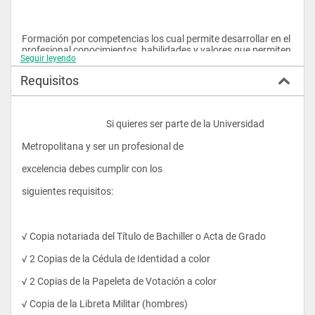
Formación por competencias los cual permite desarrollar en el 
profesional conocimientos, habilidades y valores que permiten 
Seguir leyendo
desenvolverse en el campo laboral con excelencia.
Requisitos
Favorecer  la formación de profesionales, que al mismo tiempo 
de alcanzar un alto nivel de capacitación y actualización, 
					Si quieres ser parte de la Universidad 
contraigan con responsabilidad los principios éticos y las 
normas morales en su proceder en el campo social y laboral de 
Metropolitana y ser un profesional de 
la hotelería y turismo.
excelencia debes cumplir con los 
siguientes requisitos:
Convenios con establecimientos turísticos y hoteleros que 
permitan el desarrollo de las prácticas pre- profesionales  y la 
vinculación con la colectividad.
√ Copia notariada del Título de Bachiller o Acta de Grado
√ 2 Copias de la Cédula de Identidad a color
√ 2 Copias de la Papeleta de Votación a color
√ Copia de la Libreta Militar (hombres)
PERFIL PROFESIONAL: