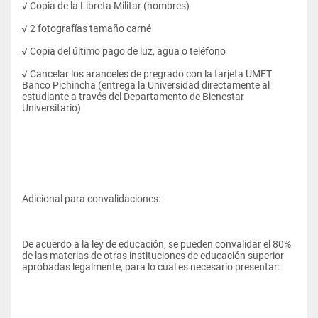
√ Copia de la Libreta Militar (hombres)
PERFIL PROFESIONAL:
√ 2 fotografías tamaño carné
√ Copia del último pago de luz, agua o teléfono
El Ingeniero en Gestión de Empresas Turística y Hoteleras es 
un profesional de tercer nivel capacitado para: administrar, 
√ Cancelar los aranceles de pregrado con la tarjeta UMET 
emprender y evaluar, proyectos turísticos y hoteleros 
Banco Pichincha (entrega la Universidad directamente al 
orientados a la solución de problemas y al desarrollo del sector 
estudiante a través del Departamento de Bienestar 
turístico en el Ecuador con responsabilidad, honestidad, 
Universitario)
tolerancia,  entrega y colaboración
Adicional para convalidaciones:
PERFIL OCUPACIONAL:
De acuerdo a la ley de educación, se pueden convalidar el 80% 
El Ingeniero en Gestión Hotelera y Turística graduado en la 
de las materias de otras instituciones de educación superior 
UMET,  puede desempeñarse en los siguientes puestos en el 
aprobadas legalmente, para lo cual es necesario presentar:
campo laboral: