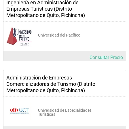
Ingeniería en Administración de
Empresas municipales de servicios turísticos
Empresas Turísticas (Distrito
Consultoras 
Metropolitano de Quito, Pichincha)
Agencias de desarrollo turístico
Cruceros
Universidad del Pacífico
Parques recreacionales
Zoológicos y reservas naturales
Consultar Precio
Administración de Empresas
Comercializadoras de Turismo (Distrito
Metropolitano de Quito, Pichincha)
Universidad de Especialidades
Turísticas