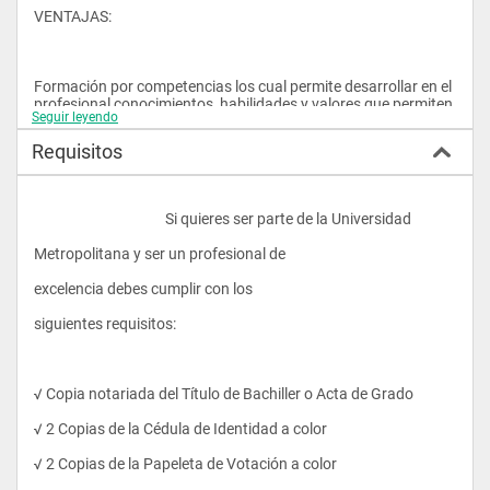
VENTAJAS:
Formación por competencias los cual permite desarrollar en el 
profesional conocimientos, habilidades y valores que permiten 
Seguir leyendo
desenvolverse en el campo laboral con excelencia.
Requisitos
Favorecer  la formación de profesionales, que al mismo tiempo 
de alcanzar un alto nivel de capacitación y actualización, 
					Si quieres ser parte de la Universidad 
contraigan con responsabilidad los principios éticos y las 
normas morales en su proceder en el campo social y laboral de 
Metropolitana y ser un profesional de 
la hotelería y turismo.
excelencia debes cumplir con los 
siguientes requisitos:
Convenios con establecimientos turísticos y hoteleros que 
permitan el desarrollo de las prácticas pre- profesionales  y la 
vinculación con la colectividad.
√ Copia notariada del Título de Bachiller o Acta de Grado
√ 2 Copias de la Cédula de Identidad a color
√ 2 Copias de la Papeleta de Votación a color