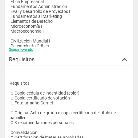
 Ética Empresarial  
 Fundamentos Administración  
 Eval.y Desarrollo de Proyectos I  
 Fundamentos al Marketing    
 Elementos de Derecho 
 Microeconomía I  
 Macroeconomía I  
 Civilización Mundial I    
 Pensamiento Crítico   
Seguir leyendo
 Civilización Mundial II  
 Introducción a la Psicología 
Requisitos
 Historia Del Arte 
 Socioeconomía Ecuatoriana 
 Historia de la Cultura  Ecuatoriana 
 Metodología de la Investigación  
Requisitos 
 Técnicas de Negociación
 Lenguaje y Comunicación I  
 ¤ Copia cédula de indentidad (color)
 Lenguaje y Comunicación II
 ¤ Copia certificado de votación
 Derecho Internacional         
 ¤ Foto tamaño Carnet
 Administración de Recursos Humanos 
 ¤ Original Acta de grado o copia certificada del título de 
 Análisis del Entorno Económico Político 
bachiller.
 Sistemas de reclutamiento y selección 
 ¤ 3 recomendaciones personales 
 Administ. de sueldos, salarios e incentivo 
 Capacitación y desarrollo del RRHH 
 Convalidación 
 Desarrollo de carrera 
 ¤ Certificación de materias aprobadas