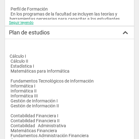
 Perfil de Formación 
 En los programas de la facultad se incluyen las teorías y 
herramientas necesarias para capacitar a los estudiantes 
Seguir leyendo
frente a las diferentes situaciones que se presentan en el 
mundo laboral, combinado con la utilización de la metodología 
Plan de estudios
de casos y de simuladores tecnológicos, cuyo objetivo son 
despertar cola creatividad, estimular la capacidad para la 
toma de decisiones, el trabajo en equipo y la búsqueda de 
soluciones pragmáticas. 
Cálculo I  
 Cálculo II  
 Estadística I 
 Matemáticas para Informática  
 Fundamentos Tecnológicos de Información
 Informática I  
 Informática II 
 Informática III 
 Gestión de Información I 
 Gestión de Información II 
 Contabilidad Financiera I 
 Contabilidad Financiera II
 Contabilidad   Administrativa  
 Matemáticas Financiera 
 Fundamentos Administración Financiera 