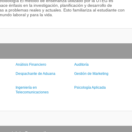
todología El método de enseñanza utilizado por la UTEG es
hace énfasis en la investigación, planificación y desarrollo de
s a problemas reales y actuales. Esto familiariza al estudiante con
mundo laboral y para la vida.
Análisis Financiero
Auditoría
Despachante de Aduana
Gestión de Marketing
Ingeniería en
Psicología Aplicada
Telecomunicaciones