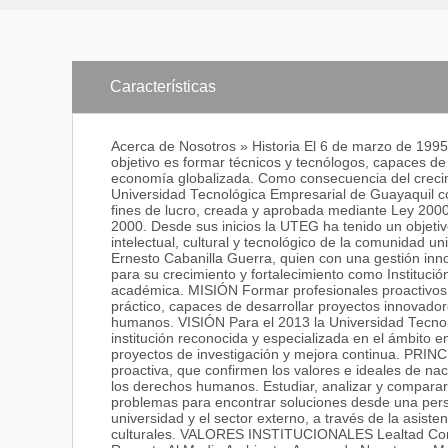
Características
Acerca de Nosotros » Historia El 6 de marzo de 1995
objetivo es formar técnicos y tecnólogos, capaces de
economía globalizada. Como consecuencia del creci
Universidad Tecnológica Empresarial de Guayaquil co
fines de lucro, creada y aprobada mediante Ley 2000 –
2000. Desde sus inicios la UTEG ha tenido un objetiv
intelectual, cultural y tecnológico de la comunidad un
Ernesto Cabanilla Guerra, quien con una gestión innov
para su crecimiento y fortalecimiento como Instituci
académica. MISIÓN Formar profesionales proactivos, c
práctico, capaces de desarrollar proyectos innovador
humanos. VISIÓN Para el 2013 la Universidad Tecno
institución reconocida y especializada en el ámbito 
proyectos de investigación y mejora continua. PR
proactiva, que confirmen los valores e ideales de naci
los derechos humanos. Estudiar, analizar y comparar l
problemas para encontrar soluciones desde una persp
universidad y el sector externo, a través de la asisten
culturales. VALORES INSTITUCIONALES Lealtad Compr