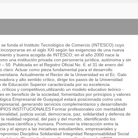
 se funda el Instituto Tecnológico de Comercio (INTESCO) cuyo
 incorporarse en el siglo XXI según las exigencias de una nueva
miento y buena acogida de INTESCO; en el año 2000 nace la
mo una institución privada con personería jurídica, autónoma y sin
 50. Publicada en el Registro Oficial No. 6; el 31 de enero del
o claro: Actuar como pieza fundamental para el desarrollo
iversitaria. Actualmente el Rector de la Universidad es el Ec. Galo
adora y alto sentido crítico, dirige los pasos de la Universidad
ón de Educación Superior caracterizada por su excelencia
ríticos y competitivos,utilizando un modelo educativo teórico -
es en beneficio de la sociedad; fomentados por principios y valores
lógica Empresarial de Guayaquil estará posicionada como una
empresarial, generando servicios complementarios y desarrollando
INCIPIOS INSTITUCIONALES Formar profesionales con mentalidad
onalidad, justicia social, democracia, paz, solidaridad y defensa de
a realidad regional, del país y del mundo, identificando los
ectiva científica y humana. Promover la interacción entre la
cia y el apoyo a las iniciativas estudiantiles, empresariales y
omiso Disciplina Solidaridad Integridad Responsabilidad Social