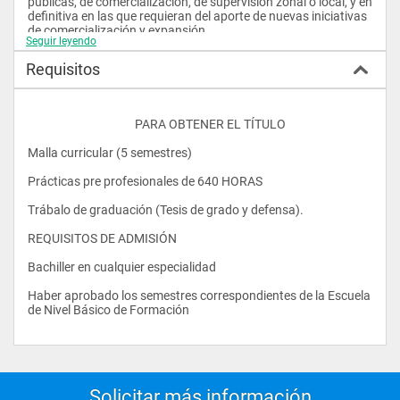
públicas, de comercialización, de supervisión zonal o local, y en 
definitiva en las que requieran del aporte de nuevas iniciativas 
de comercialización y expansión. 
Seguir leyendo
OBJETIVOS 
Requisitos
Entregar a la sociedad empresarial local y del país 
profesionales íntegros, emprendedores y dispuestos a 
responder a los retos mercadológicos y comerciales de la 
					PARA OBTENER EL TÍTULO 
nueva gestión administrativa del siglo XXI. 
Malla curricular (5 semestres) 
Prácticas pre profesionales de 640 HORAS 
Incentivar la no dependencia laboral a través de la creación de 
nuevas empresas que oferten al mercado productos y 
Trábalo de graduación (Tesis de grado y defensa). 
servicios mejorados e innovados como un aporte al desarrollo 
y crecimiento empresarial del país. 
REQUISITOS DE ADMISIÓN 
Bachiller en cualquier especialidad 
Fomentar la creatividad, trabajo en equipo, sentido de 
Haber aprobado los semestres correspondientes de la Escuela 
pertenencia, participación, autoestima y compromiso 
de Nivel Básico de Formación 
institucional. 
CAMPO OCUPACIONAL 
• Empresas privadas como Gerentes de Marketing 
Solicitar más información