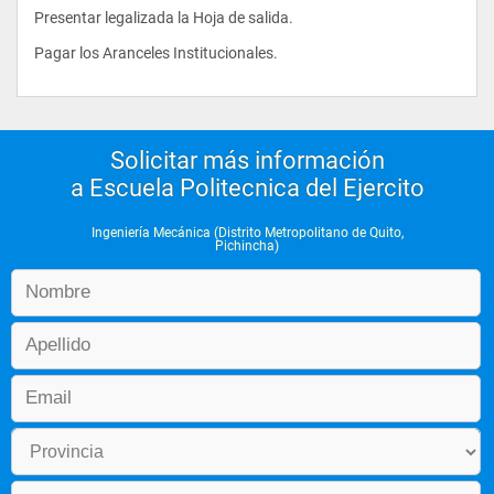
Presentar legalizada la Hoja de salida.
Pagar los Aranceles Institucionales.
Sus decisiones se realizan considerando los criterios que 
demanda el contexto socio-económico y ambiental de la 
Nación, realizando una gestión técnico-empresarial pública 
y/o privada, que integrando los principios éticos con la 
seguridad en sí mismo conlleve a la satisfacción de la sociedad 
ecuatoriana, a su autorrealización profesional y a la creación 
Solicitar más información
de empresas.
a Escuela Politecnica del Ejercito
PASANTÍAS NACIONALES E INTERNACIONALES
Ingeniería Mecánica (Distrito Metropolitano de Quito,
Pichincha)
La carrera de Ingeniería Mecánica promueve pasantías 
nacionales e internacionales de sus alumnos, haciendo uso de 
los convenios que mantiene la ESPE con universidades del país 
y exterior.
LABORATORIOS