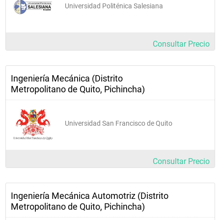
Universidad Politénica Salesiana
AREA DE MECATRONICA
Consultar Precio
Laboratorio de Mecanismos y Vibraciones
Laboratorio de Instrumentación
Ingeniería Mecánica (Distrito
Laboratorio  de Automatización Industrial
Metropolitano de Quito, Pichincha)
Laboratorio de Sistemas  CAD/CAM/CAE
Universidad San Francisco de Quito
AREA DE PRODUCCION 
Laboratorio de Metrología
Consultar Precio
Laboratorio de Soldadura
Laboratorio de Máquinas y Herramientas
Ingeniería Mecánica Automotriz (Distrito
Metropolitano de Quito, Pichincha)