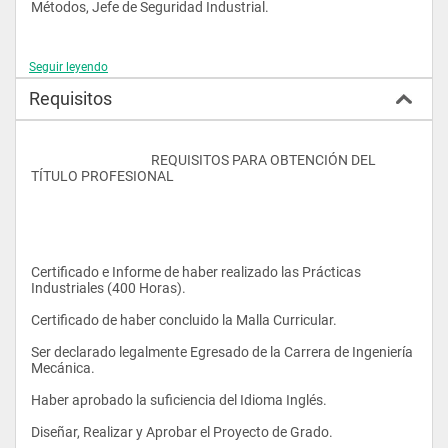
Métodos, Jefe de Seguridad Industrial.
Seguir leyendo
En el Área de Administración se puede desempeñar  en los 
cargos de Presidente Ejecutivo, Gerente General, Gerente 
Requisitos
Administrativo, Gerente Financiero, Jefe de Relaciones 
Industriales, Jefe de Personal, Administrador, Asistente de 
Gerencia, Subgerente.
					REQUISITOS PARA OBTENCIÓN DEL 
TÍTULO PROFESIONAL 
 Perfil profesional 
Certificado e Informe de haber realizado las Prácticas 
Industriales (400 Horas).
Certificado de haber concluido la Malla Curricular.
Ser declarado legalmente Egresado de la Carrera de Ingeniería 
El Ingeniero Mecánico graduado en la ESPE es un profesional 
Mecánica.
capaz de administrar Sistemas de Transformación Mecánica 
y/o Energética a fin de solucionar problemas relacionados con 
Haber aprobado la suficiencia del Idioma Inglés.
su Diseño, Construcción, Montaje, Operación y Mantenimiento 
y Control y Mejoramiento, a través de la Investigación y la 
Diseñar, Realizar y Aprobar el Proyecto de Grado.
Tecnología. 