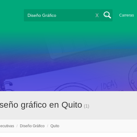
X
Carreras
iseño gráfico en Quito
(1)
jecutivas
/
Diseño Gráfico
/
Quito