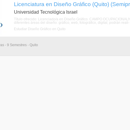
Licenciatura en Diseño Gráfico (Quito) (Semipr
Universidad Tecnológica Israel
Título ofrecido: Licenciado/a en Diseño Gráfico. CAMPO OCUPACIONALNue
diferentes áreas del diseño: gráfico, web, fotográfico, digital; podrán reali
Estudiar Diseño Gráfico en Quito
vas - 9 Semestres - Quito