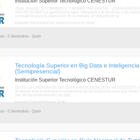
Institución Superior Tecnológico CENESTUR
Título ofrecido: E-COMMERCE Y MARKETING DIGITAL - LIDERAZGO
GASTRONOMA?La gastronoma hace referencia a la destreza y los conocimi
consistente para la elaboracin de la comida, al conjunto de la ...
Estudiar Administración Gastronomica en Quito
vas - 5 Semestres - Quito
Tecnología Superior en Big Data e Inteligenci
(Semipresencial)
Institución Superior Tecnológico CENESTUR
QU ES LA CARRERA DE BIG DATA e INTELIGENCIA DE NEGOCIOS?T, como T
gestionar toda la informacin corporativa de las empresas para que tomen 
uno de los profesionales ms coti ...
Estudiar Data Mining en Quito
vas - 5 Semestres - Quito