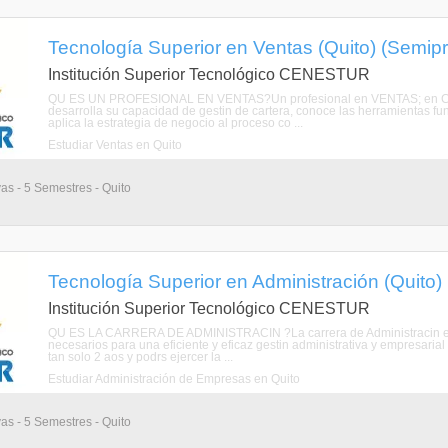
Tecnología Superior en Ventas (Quito) (Semipr
Institución Superior Tecnológico CENESTUR
QU ES UN PROFESIONAL EN VENTAS?Un profesional en VENTAS; en CEN
desarrolla su capacidad de gestin de cartera, conoce las herramientas f
aplica la estrategia de negocio al proceso co ...
Estudiar Ventas en Quito
vas - 5 Semestres - Quito
Tecnología Superior en Administración (Quito)
Institución Superior Tecnológico CENESTUR
QU ES LA CARRERA DE ADMINISTRACIN ?La carrera de Administracin es 
necesarios para una eficiente y eficaz gestin administrativa y empresarial p
tan solo 2 aos y podrs ejercer la ...
Estudiar Administración de Empresas en Quito
vas - 5 Semestres - Quito