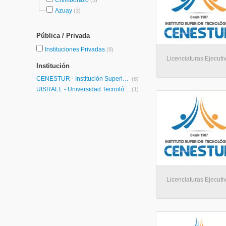
Chimborazo
(3)
Azuay
(3)
Pública / Privada
Instituciones Privadas
(8)
Licenciaturas Ejecuti
Institución
CENESTUR - Institución Superior Tecnológico CENESTUR
(8)
UISRAEL - Universidad Tecnológica Israel
(1)
Licenciaturas Ejecuti