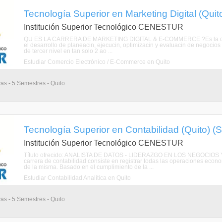
Tecnología Superior en Marketing Digital (Quit
Institución Superior Tecnológico CENESTUR
QU ES LA CARRERA DE MARKETING DIGITAL & E-COMMERCE ?Es la carrera
el desarrollo de planeacin, ejecucin, optimizacin y evaluacin de negocio
de tercer nivel en tan solo 2 ao ...
Estudiar Comercio Electrónico / E-Commerce en Quito
vas - 5 Semestres - Quito
Tecnología Superior en Contabilidad (Quito) (
Institución Superior Tecnológico CENESTUR
Título ofrecido: ANALISTA DE DATOS - LIDERAZGO EN LOS NEGOCI
carrera de contabilidad consiste en registrar todas las operaciones econ
de la misma. Basado en el cumplimiento de la ...
Estudiar Contabilidad Analítica en Quito
vas - 5 Semestres - Quito