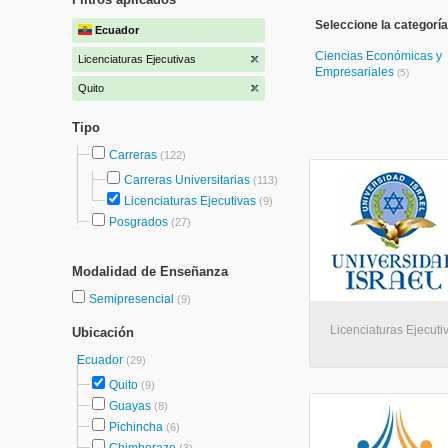
Seleccione la categoría
Ecuador
Ciencias Económicas y
Licenciaturas Ejecutivas
Empresariales
(5)
Quito
Tipo
Carreras
(122)
Carreras Universitarias
(113)
Licenciaturas Ejecutivas
(9)
Posgrados
(27)
Modalidad de Enseñanza
Semipresencial
(9)
Licenciaturas Ejecuti
Ubicación
Ecuador
(29)
Quito
(9)
Guayas
(8)
Pichincha
(6)