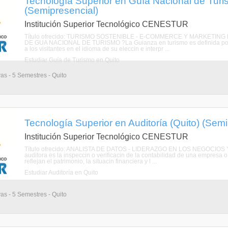
Tecnología Superior en Guía Nacional de Turi
(Semipresencial)
Institución Superior Tecnológico CENESTUR
Título ofrecido: TURISMO SOSTENIBLE - E-COMMERCE Y MARKETIN
DE GUA NACIONAL DE TURISMO ?La Guianza en turismo es definida por l
a los visitantes en el idioma de su eleccin e interpr ...
Estudiar Guía de Turismo en Quito
vas - 5 Semestres - Quito
Tecnología Superior en Auditoría (Quito) (Semi
Institución Superior Tecnológico CENESTUR
Título ofrecido: ANALISTA DE DATOS - LIDERAZGO EN LOS NEGOCI
auditora es la inspeccin o verificacin de la contabilidad de una empresa o
reflejan el patrimonio, la situacin financiera y l ...
Estudiar Auditoría en Quito
vas - 5 Semestres - Quito