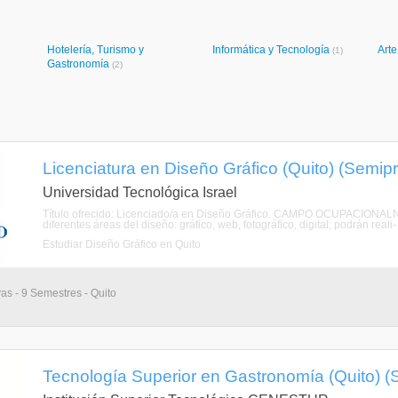
Hotelería, Turismo y
Informática y Tecnología
Art
(1)
Gastronomía
(2)
Licenciatura en Diseño Gráfico (Quito) (Semipr
Universidad Tecnológica Israel
Título ofrecido: Licenciado/a en Diseño Gráfico. CAMPO OCUPACIONALNue
diferentes áreas del diseño: gráfico, web, fotográfico, digital; podrán reali
Estudiar Diseño Gráfico en Quito
vas - 9 Semestres - Quito
Tecnología Superior en Gastronomía (Quito) (