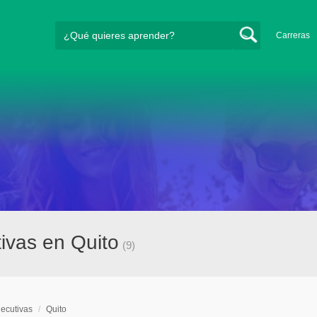
Carreras
ivas en Quito
(9)
jecutivas
/
Quito