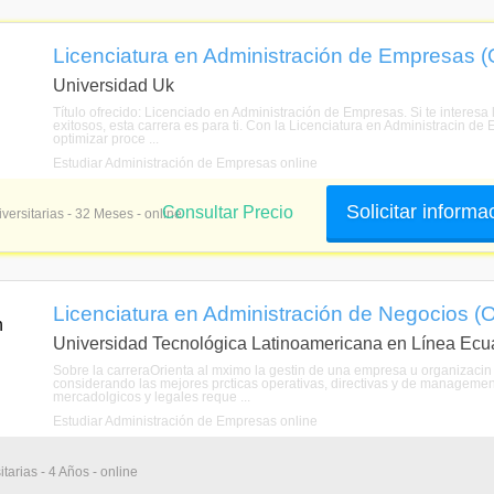
Licenciatura en Administración de Empresas (
Universidad Uk
Título ofrecido: Licenciado en Administración de Empresas. Si te interesa
exitosos, esta carrera es para ti. Con la Licenciatura en Administracin d
optimizar proce ...
Estudiar Administración de Empresas online
Solicitar informa
Consultar Precio
versitarias - 32 Meses - online
Licenciatura en Administración de Negocios (O
Universidad Tecnológica Latinoamericana en Línea Ecu
Sobre la carreraOrienta al mximo la gestin de una empresa u organizaci
considerando las mejores prcticas operativas, directivas y de management
mercadolgicos y legales reque ...
Estudiar Administración de Empresas online
tarias - 4 Años - online