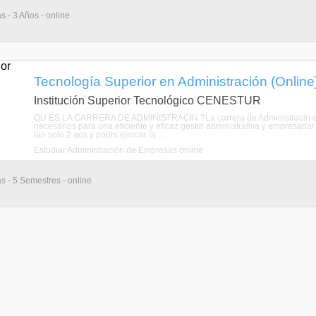
s - 3 Años - online
Tecnología Superior en Administración (Online
Institución Superior Tecnológico CENESTUR
QU ES LA CARRERA DE ADMINISTRACIN ?La carrera de Administracin es 
necesarios para una eficiente y eficaz gestin administrativa y empresarial p
tan solo 2 aos y podrs ejercer la ...
Estudiar Administración de Empresas online
as - 5 Semestres - online