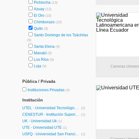
Pichincha
(13)
Azuay
(12)
El Oro
(10)
Chimborazo
(10)
Quito
(9)
Santo Domingo de los Tsáchilas
(9)
Santa Elena
(9)
Manabí
(9)
Los Ríos
(9)
Loja
(9)
Carreras Universi
Pública / Privada
Instituciones Privadas
(4)
Institución
UTEL - Universidad Tecnológica Latinoamericana en Línea Ecuador
(2)
CENESTUR - Institución Superior Tecnológico CENESTUR
(1)
UK - Universidad Uk
(1)
UTE - Universidad UTE
(1)
USFQ - Universidad San Francisco de Quito
(1)