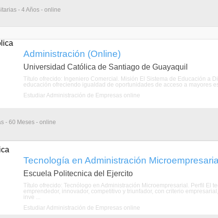
tarias - 4 Años - online
Administración (Online)
Universidad Católica de Santiago de Guayaquil
Título ofrecido: Ingeniero Comercial. Misión El Sistema de Educación a D
educación ofreciendo igualdad de oportunidades de acceso a mayores estr
Estudiar Administración de Empresas online
as - 60 Meses - online
Tecnología en Administración Microempresarial
Escuela Politecnica del Ejercito
Título ofrecido: Tecnólogo en Administración Microempresarial. Perfil El 
emprendedor, innovador, competitivo y triunfador, con criterio empresarial
inve ...
Estudiar Administración de Empresas online