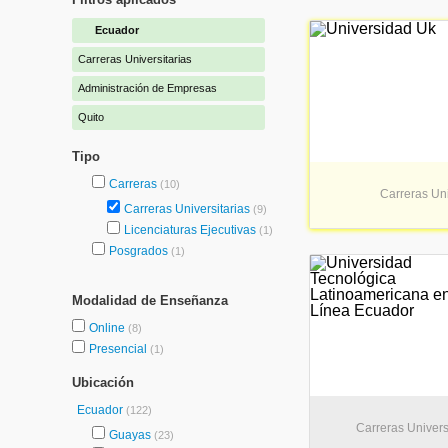
Ecuador
Carreras Universitarias
Administración de Empresas
Quito
Tipo
Carreras
(10)
Carreras Uni
Carreras Universitarias
(9)
Licenciaturas Ejecutivas
(1)
Posgrados
(1)
Modalidad de Enseñanza
Online
(8)
Presencial
(1)
Ubicación
Ecuador
(122)
Carreras Universi
Guayas
(23)