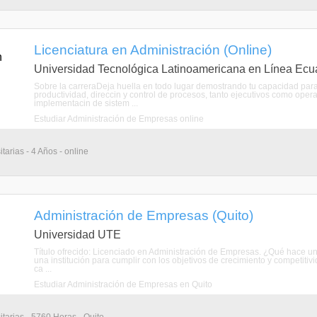
Licenciatura en Administración (Online)
Universidad Tecnológica Latinoamericana en Línea Ecu
Sobre la carreraDeja huella en todo lugar demostrando tu capacidad para 
productividad, direccin y control de procesos, tanto ejecutivos como operati
implementacin de sistem ...
Estudiar Administración de Empresas online
tarias - 4 Años - online
Administración de Empresas (Quito)
Universidad UTE
Título ofrecido: Licenciado en Administración de Empresas. ¿Qué hace un
una institución para cumplir con los objetivos de crecimiento y competiti
ca ...
Estudiar Administración de Empresas en Quito