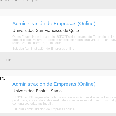
itarias - 5760 Horas - Quito
Administración de Empresas (Online)
Universidad San Francisco de Quito
Qu es Educacin en Lnea en la USFQ?Es el programa de Educacin en Lne
ofrecer cursos y carreras completamente en modalidad virtual. Es un nuev
rompe con las barreras de la educ ...
Estudiar Administración de Empresas online
s - online
Administración de Empresas (Online)
Universidad Espíritu Santo
DESCRIPCINEl egresado de la Licenciatura en Administracin de Empresas
productiva, apoyando al desarrollo de los sectores estratgicos, industrial
con una sociedad ms iguali ...
Estudiar Administración de Empresas online