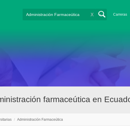
X
Carreras
ministración farmaceútica en Ecuad
sitarias
/
Administración Farmaceútica