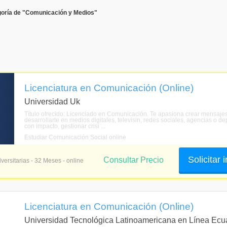
goría de "Comunicación y Medios"
Licenciatura en Comunicación (Online)
Universidad Uk
Título ofrecido: Licenciado en Comunicación. Te apasiona crear mensajes
desarrollarte en medios digitales, televisin, redes sociales, agencias o
con impacto, gestionar crisi ...
Estudiar Comunicación Social online
Solicitar
Consultar Precio
versitarias - 32 Meses - online
Licenciatura en Comunicación (Online)
Universidad Tecnológica Latinoamericana en Línea Ecu