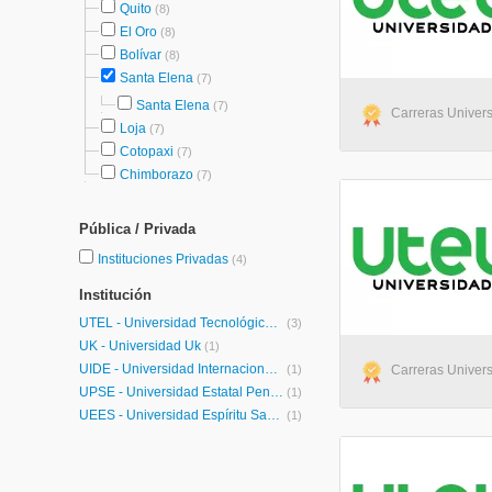
Quito
(8)
El Oro
(8)
Bolívar
(8)
Santa Elena
(7)
Santa Elena
(7)
Carreras Universi
Loja
(7)
Cotopaxi
(7)
Chimborazo
(7)
Pública / Privada
Instituciones Privadas
(4)
Institución
UTEL - Universidad Tecnológica Latinoamericana en Línea Ecuador
(3)
UK - Universidad Uk
(1)
UIDE - Universidad Internacional de Ecuador
(1)
Carreras Universi
UPSE - Universidad Estatal Peninsula de Santa Elena
(1)
UEES - Universidad Espíritu Santo
(1)