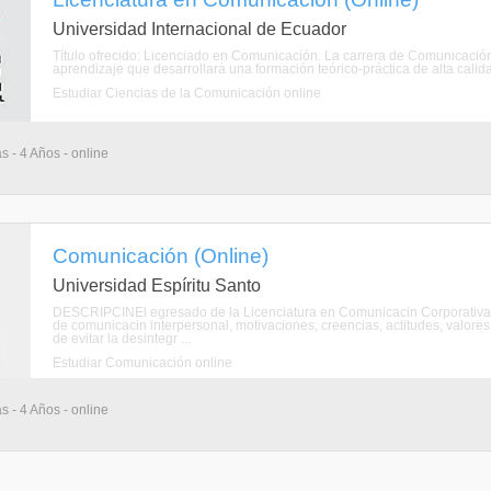
Universidad Internacional de Ecuador
Título ofrecido: Licenciado en Comunicación. La carrera de Comunicació
aprendizaje que desarrollará una formación teórico-práctica de alta calid
Estudiar Ciencias de la Comunicación online
s - 4 Años - online
Comunicación (Online)
Universidad Espíritu Santo
DESCRIPCINEl egresado de la Licenciatura en Comunicacin Corporativa 
de comunicacin interpersonal, motivaciones, creencias, actitudes, valores, 
de evitar la desintegr ...
Estudiar Comunicación online
s - 4 Años - online