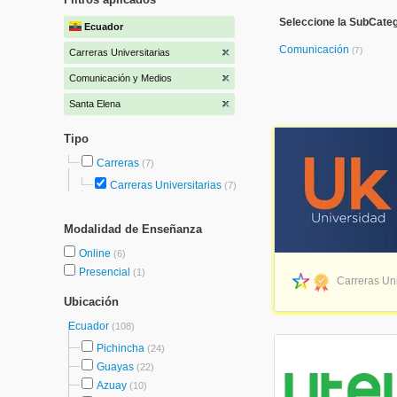
Seleccione la SubCate
Ecuador
Comunicación
(7)
Carreras Universitarias
Comunicación y Medios
Santa Elena
Tipo
Carreras
(7)
Carreras Universitarias
(7)
Modalidad de Enseñanza
Online
(6)
Presencial
(1)
Carreras Uni
Ubicación
Ecuador
(108)
Pichincha
(24)
Guayas
(22)
Azuay
(10)