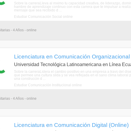
Sobre la carreraLleva al mximo tu capacidad creativa, de liderazgo, domini
hambre de aprendizaje continuo con esta carrera que te impulsar a realiza
mensaje que sea recibido d ...
Estudiar Comunicación Social online
tarias - 4 Años - online
Licenciatura en Comunicación Organizacional 
Universidad Tecnológica Latinoamericana en Línea Ecu
Sobre la carreraLidera el cambio positivo en una empresa a travs del dise
que permee una cultura slida y se vea reflejada en el sano clima laboral 
una construccin d ...
Estudiar Comunicación Institucional online
tarias - 4 Años - online
Licenciatura en Comunicación Digital (Online)