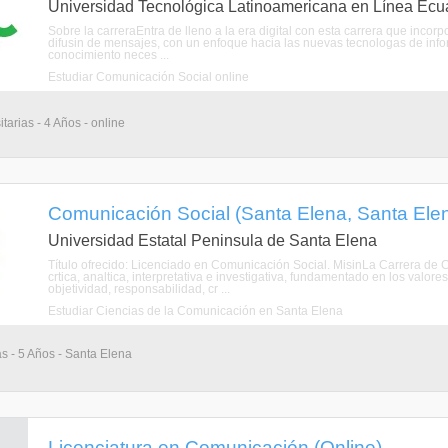
Universidad Tecnológica Latinoamericana en Línea Ecu
Sobre la carreraEntra de lleno a la era digital con esta carrera que incorpo
difusin de mensajes, con un enfoque hacia las nuevas tecnologas de infor
conocimiento neces ...
Estudiar Comunicación Social online
tarias - 4 Años - online
Comunicación Social (Santa Elena, Santa Ele
Universidad Estatal Peninsula de Santa Elena
Título ofrecido: Licenciado en Comunicación Social. MisinLa Carrera d
crtica, analtica, interpretativa e investigativa, fundamentado en los valor
objetividad, responsabilidad, cr ...
Estudiar Ciencias de la Comunicación en Santa Elena
as - 5 Años - Santa Elena
Licenciatura en Comunicación (Online)