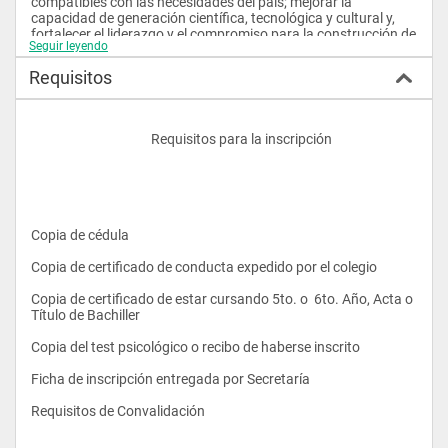
compatibles con las necesidades del país; mejorar la 
capacidad de generación científica, tecnológica y cultural y, 
fortalecer el liderazgo y el compromiso para la construcción de 
Seguir leyendo
la sociedad libre y justa que consolide un proyecto nacional y 
ciudadano.
Requisitos
¿Qué busca la carrera?
					Requisitos para la inscripción
Formar profesionales que se inserten con éxito en el 
periodismo radial, televisivo y escrito, a partir de una 
formación de excelencia sustentada tanto por una sólida base 
teórico-práctica, como un manejo eficiente instrumental y 
técnico que exige el presente del comunicador.
Copia de cédula 
Copia de certificado de conducta expedido por el colegio 
- ¿Para qué me preparan en la carrera?
Copia de certificado de estar cursando 5to. o  6to. Año, Acta o 
Título de Bachiller 
Copia del test psicológico o recibo de haberse inscrito 
Periodista en prensa, radio y televisión.
Ficha de inscripción entregada por Secretaría 
Comunicador organizacional para manejar la comunicación 
interna y externa de una empresa u organismo público o 
Requisitos de Convalidación        
privado.Guionista o libretista.