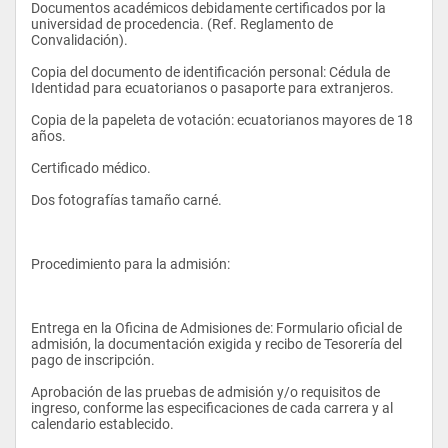
También podrá laborar en funciones directivas de primer nivel, 
Documentos académicos debidamente certificados por la 
asesoras o de operación técnica, en una diversidad de puestos 
universidad de procedencia. (Ref. Reglamento de 
Marketing Operativo
dentro de organizaciones privadas y públicas, orientadas 
Convalidación). 
hacia los negocios internacionales, en los diferentes sectores 
Microeconomía
productivos del país: Agricultura, Minas y Canteras, Industrias, 
Copia del documento de identificación personal: Cédula de 
Electricidad, Construcción, Comercio, Transporte y 
Identidad para ecuatorianos o pasaporte para extranjeros. 
Inglés IV
Comunicación, Servicios a Empresas y Servicios Personales, 
desempeñando: Funciones directivas y ejecutivas: Miembro del 
Copia de la papeleta de votación: ecuatorianos mayores de 18 
Cultura Física IV
directorio empresarial, Gerente General, Director de Negocios 
años. 
Internacionales, Gerente de Operaciones Internacionales. 
Funciones ejecutivas en los departamentos de la empresa 
Certificado médico. 
relacionados con los Negocios Internacionales que mantiene 
QUINTO SEMESTRE
la empresa: Marketing Internacional, Comercio Exterior, 
Dos fotografías tamaño carné. 
Administrativo, Gerente de Compras Internacionales, Logística 
MATERIA
Internacional, Analista de Mercados Internacionales, 
Negociador Internacional, Promotor de Inversión Extranjera. 
Electiva III
Procedimiento para la admisión: 
Estadística Inferencial
Análisis de Decisiones I
Entrega en la Oficina de Admisiones de: Formulario oficial de 
Funciones asesoras: Miembro del equipo de Planificación.  
admisión, la documentación exigida y recibo de Tesorería del 
Contabilidad de Costos
Adicionalmente el Ingeniero en Negocios Internacionales 
pago de inscripción. 
puede desempeñarse como consultor independiente, dando 
Introducción a los Negocios Internacionales
asesoría a empresas privadas y públicas cuyo campo de 
Aprobación de las pruebas de admisión y/o requisitos de 
actividad sean los mercados internacionales o puede trabajar 
ingreso, conforme las especificaciones de cada carrera y al 
Macroeconomía
como docente, compartiendo con la juventud, todos los 
calendario establecido. 
conocimientos, habilidades y valores adquiridos.
Inglés V