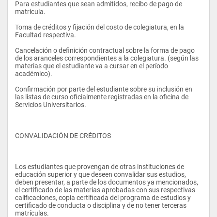
Para estudiantes que sean admitidos, recibo de pago de 
matrícula. 
Toma de créditos y fijación del costo de colegiatura, en la 
SEXTO SEMESTRE
Facultad respectiva. 
PRÁCTICAS PRE-PROFESIONALES
MATERIA
Cancelación o definición contractual sobre la forma de pago 
de los aranceles correspondientes a la colegiatura. (según las 
Finanzas de Corto Plazo
materias que el estudiante va a cursar en el período 
Escuelas de Administración: Ingeniería Comercial, Ingeniería 
académico). 
Marketing Estratégico
en Marketing e Ingeniería en Negocios Internacionales: Los 
alumnos de dichas escuelas, tienen que cumplir 400 horas de 
Confirmación por parte del estudiante sobre su inclusión en 
Investigación de Mercados
prácticas profesionales en empresas y organizaciones en 
las listas de curso oficialmente registradas en la oficina de 
cualquier sector productivo donde éstas se encuentren. Para 
Servicios Universitarios. 
Derecho Económico Internacional
ello, la Universidad Internacional del Ecuador, dispone de una 
bolsa de trabajo electrónica que guían al estudiante durante 
Gestión del Talento Humano
su proceso de selección de las distintas ofertas laborales 
existentes en el mercado.
CONVALIDACIÓN DE CRÉDITOS 
Negociación y Manejo de Conflictos
Electiva IV
Los estudiantes que provengan de otras instituciones de 
Prácticas Inglés I
educación superior y que deseen convalidar sus estudios, 
APOYO ACADÉMICO
deben presentar, a parte de los documentos ya mencionados,   
el certificado de las materias aprobadas con sus respectivas 
calificaciones, copia certificada del programa de estudios y 
SÉPTIMO SEMESTRE
certificado de conducta o disciplina y de no tener terceras 
Como apoyo al proceso de enseñanza – aprendizaje de los 
matrículas. 
MATERIA