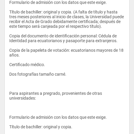
predominantes de la economía mundial, en particular en lo 
Formulario de admisión con los datos que este exige. 
referido al comercio internacional, el contribuir a la 
Liderazgo
formulación de estudios o diagnósticos de mercado en el 
Título de bachiller: original y copia. (A falta de título y hasta 
campo internacional y evaluar los programas existentes para 
tres meses posteriores al inicio de clases, la Universidad puede 
Cálculo Aplicado
diseñar productos y planes de marketing atractivos, 
recibir el Acta de Grado debidamente certificada; después de 
administrar la logística internacional de una empresa de 
este tiempo será canjeada por el respectivo título). 
Matemáticas Financieras
manera eficiente y efectiva y contribuir eficazmente a la 
formulación de técnicas para la negociación y contratación 
Copia del documento de identificación personal: Cédula de 
Comportamiento Organizacional
internacional.
Identidad para ecuatorianos y pasaporte para extranjeros. 
Trabajo en Equipo
Copia de la papeleta de votación: ecuatorianos mayores de 18 
años. 
Ecología y Desarrollo Sustentable
CAMPO OCUPACIONAL
Certificado médico. 
Inglés III
Dos fotografías tamaño carné. 
Cultura Física III
Como consecuencia del proceso de aprendizaje - enseñanza, el 
Ingeniero en Negocios Internacionales de la Universidad 
Internacional del Ecuador, egresa con una mentalidad que le 
permite liderar la creación de empresas comerciales, 
Para aspirantes a pregrado, provenientes de otras 
CUARTO SEMESTRE
industriales o de servicios cuyo alcance no se limite a los 
universidades: 
mercados nacionales, sino que trascienda a mercados de la 
MATERIA
región o globales. 
Retórica y Presentación
Formulario de admisión con los datos que este exige. 
Estadística Descriptiva
Título de bachiller: original y copia. 
Contabilidad Financiera