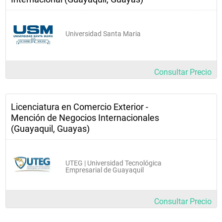
International Insurance
Tributación y Derecho Soc. y Mercantil
Universidad Santa Maria
DÉCIMO SEMESTRE
Consultar Precio
MATERIA
Plan de Negocios
Licenciatura en Comercio Exterior -
International Negotiation
Mención de Negocios Internacionales
Taller de Tesis
(Guayaquil, Guayas)
UTEG | Universidad Tecnológica
Empresarial de Guayaquil
Consultar Precio