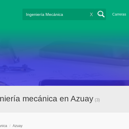
X
Carreras
niería mecánica en Azuay
(3)
ánica
/
Azuay