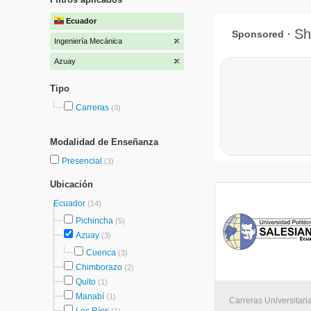
Ecuador
Ingeniería Mecánica
Azuay
Tipo
Carreras
(3)
Modalidad de Enseñanza
Presencial
(3)
Ubicación
Ecuador
(14)
Pichincha
(5)
Azuay
(3)
Cuenca
(3)
Chimborazo
(2)
Quito
(1)
Manabí
(1)
Carreras Universitari