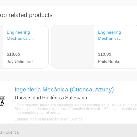
Ingeniería Mecánica (Cuenca, Azuay)
Universidad Politénica Salesiana
Título ofrecido: Ingeniero Mecánico. Por qu estudiar en la UPS?Estudiar e
Somos parte de una experiencia formativa de ms de 150 aos, presente e
implementada por el ped ...
Estudiar Ingeniería Mecánica en Cuenca
as - Cuenca