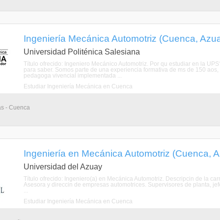
Ingeniería Mecánica Automotriz (Cuenca, Azu
Universidad Politénica Salesiana
Título ofrecido: Ingeniero Mecánico Automotriz. Por qu estudiar en la UPS
para saber. Somos parte de una experiencia formativa de ms de 150 aos,
pedagoga vivencial implementada ...
Estudiar Ingeniería Mecánica en Cuenca
as - Cuenca
Ingeniería en Mecánica Automotriz (Cuenca, 
Universidad del Azuay
Título ofrecido: Ingeniero(a) en Mecánica Automotriz. Descripcin de la carrera-------
Asesora y direccin de empresas automotrices. Supervisores de planta, jefe
...
Estudiar Ingeniería Mecánica en Cuenca